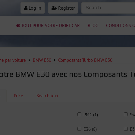
Log in
Register
TOUT POUR VOTRE DRIFT CAR
BLOG
CONDITIONS G
e par voiture
BMW E30
Composants Turbo BMW E30
votre BMW E30 avec nos Composants T
s
Price
Search text
PMC (1)
Sw
E36 (8)
E3