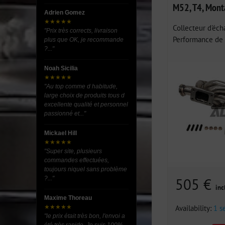
M52, T4, Mont
Adrien Gomez
★★★★★
Collecteur d'éc
"Prix très corrects, livraison
Performance de h
plus que OK, je recommande
?..."
Noah Sicilia
★★★★★
"Au top comme d habitude,
large choix de produits tous d
excellente qualité et personnel
passionné et..."
Mickael Hill
★★★★★
"Super site, plusieurs
commandes effectuées,
toujours niquel sans problème
505 €
?..."
inc
Maxime Thoreau
Availability:
1 s
★★★★★
"le prix était très bon, l'envoi a