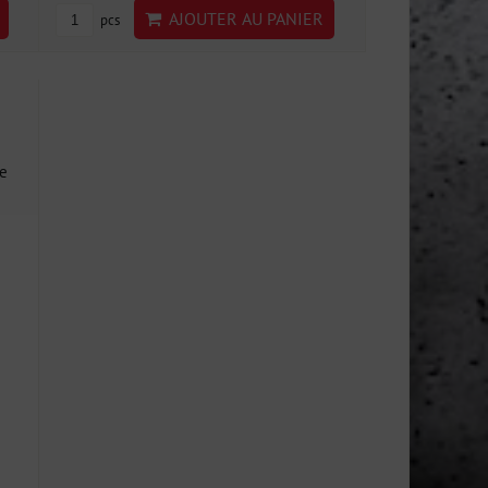
AJOUTER AU PANIER
pcs
ne