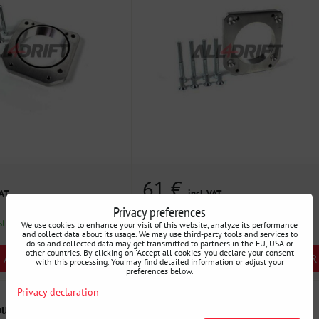
61 €
VAT
incl. VAT
Privacy preferences
stock
Availability:
En stock
We use cookies to enhance your visit of this website, analyze its performance
and collect data about its usage. We may use third-party tools and services to
do so and collected data may get transmitted to partners in the EU, USA or
other countries. By clicking on 'Accept all cookies' you declare your consent
AJOUTER AU PANIER
AJOUTER AU PANIER
pcs
with this processing. You may find detailed information or adjust your
preferences below.
Privacy declaration
pour BMW E36 E46 M50,
Collecteur d'admission BMW