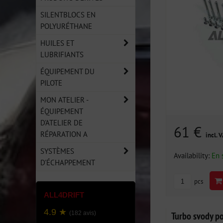
SILENTBLOCS EN
POLYURÉTHANE
HUILES ET
LUBRIFIANTS
ÉQUIPEMENT DU
PILOTE
MON ATELIER -
ÉQUIPEMENT
D'ATELIER DE
61 €
RÉPARATION A
incl. 
SYSTÈMES
Availability:
En 
D'ÉCHAPPEMENT
pcs
ALL4DRIFT
4.9 ★
Turbo svody 
(182 avis)