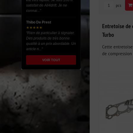
été très rapide. Je suis 100%
pcs
satisfait de All4drift. Je ne
connai..."
Thibo De Prest
Entretoise d
★★★★★
Turbo
"Rien de particulier à signaler.
Des produits de très bonne
qualité à un prix abordable. Un
Cette entretoise
article n..."
de compression 
VOIR TOUT