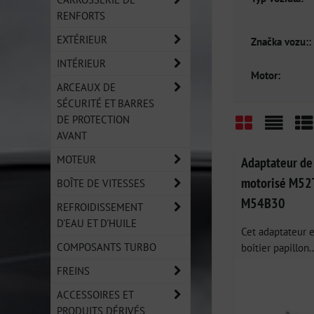
RENFORTS
EXTÉRIEUR
Značka vozu::
INTÉRIEUR
Motor:
ARCEAUX DE
SÉCURITÉ ET BARRES
DE PROTECTION
AVANT
Grid
List
Ta
MOTEUR
Adaptateur de 
motorisé M52
BOÎTE DE VITESSES
M54B30
REFROIDISSEMENT
D'EAU ET D'HUILE
Cet adaptateur e
COMPOSANTS TURBO
boîtier papillon..
FREINS
ACCESSOIRES ET
PRODUITS DÉRIVÉS