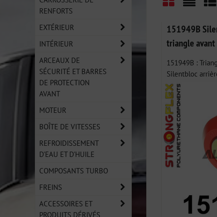
RENFORTS
Grid
List
Ta
EXTÉRIEUR
151949B Silen
triangle avant
INTÉRIEUR
ARCEAUX DE
151949B : Triang
SÉCURITÉ ET BARRES
Silentbloc arrière
DE PROTECTION
AVANT
MOTEUR
BOÎTE DE VITESSES
REFROIDISSEMENT
D'EAU ET D'HUILE
COMPOSANTS TURBO
FREINS
ACCESSOIRES ET
PRODUITS DÉRIVÉS