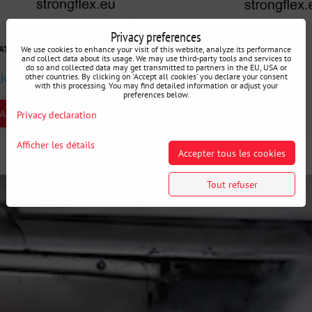
Privacy preferences
44 €
VAT
incl. VAT
We use cookies to enhance your visit of this website, analyze its performance
and collect data about its usage. We may use third-party tools and services to
do so and collected data may get transmitted to partners in the EU, USA or
 jours
Disponibilité:
3 jours
other countries. By clicking on 'Accept all cookies' you declare your consent
with this processing. You may find detailed information or adjust your
preferences below.
ARIANT
SELECT VARIANT
Privacy declaration
Afficher les détails
Accepter tous les cookies
Tout refuser