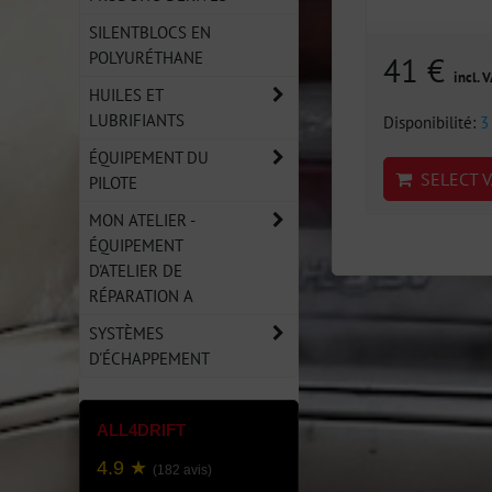
SILENTBLOCS EN
POLYURÉTHANE
41 €
incl. 
HUILES ET
LUBRIFIANTS
Disponibilité:
3
ÉQUIPEMENT DU
SELECT V
PILOTE
MON ATELIER -
ÉQUIPEMENT
D'ATELIER DE
RÉPARATION A
SYSTÈMES
D'ÉCHAPPEMENT
ALL4DRIFT
4.9 ★
(182 avis)