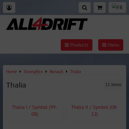
Products
Menu
Home
Strongflex
Renault
Thalia
Thalia
11
items
Thalia I / Symbol (99-
Thalia II / Symbol (08-
08)
12)