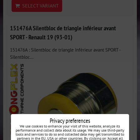
SELECT VARIANT
151476A Silentbloc de triangle inférieur avant
SPORT - Renault 19 (93-01)
151476A : Silentbloc de triangle inférieur avant SPORT -
Silentbloc...
Privacy preferences
We use cookies to enhance your visit of this website, analyze its
performance and collect data about its usage. We may use third-party
tools and services to do so and collected data may get transmitted to
partners in the EU, USA or other countries. By clicking on 'Accept all