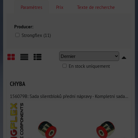
Paramètres
Prix
Texte de recherche
Producer:
Strongflex (11)
En stock uniquement
Grid
List
Table
CHYBA
156079B: Sada silentbloků přední nápravy - Kompletní sada...