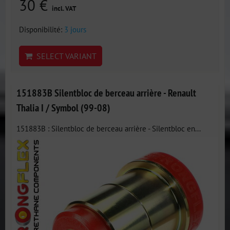
30 €
incl. VAT
Disponibilité:
3 jours
SELECT VARIANT
151883B Silentbloc de berceau arrière - Renault
Thalia I / Symbol (99-08)
151883B : Silentbloc de berceau arrière - Silentbloc en...