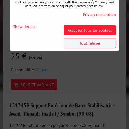
cookies' you declare your consent with this processing. You may find
detailed information or adjust your preferences below.
Privacy declaration
Show details
Accepter tous les cookies
Tout refuser
25 €
incl. VAT
Disponibilité:
3 jours
SELECT VARIANT
151345B Support Extérieur de Barre Stabilisatrice
Avant - Renault Thalia I / Symbol (99-08)
151345B: Silentbloc en polyuréthane (80ShA) pour le