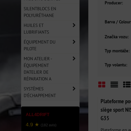
Producer:
SILENTBLOCS EN
POLYURÉTHANE
Barva / Colour
HUILES ET
LUBRIFIANTS
Značka vozu:
ÉQUIPEMENT DU
PILOTE
Typ montáže:
MON ATELIER -
Typ volantu:
ÉQUIPEMENT
D'ATELIER DE
RÉPARATION A
SYSTÈMES
Grid
List
Ta
D'ÉCHAPPEMENT
Plateforme po
siège sport N
ALL4DRIFT
G35
4.9 ★
(182 avis)
Plateforme en a