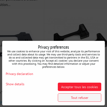
ition...
Privacy preferences
We use cookies to enhance your visit of this website, analyze its performance
and collect data about its usage. We may use third-party tools and services to
do so and collected data may get transmitted to partners in the EU, USA or
other countries. By clicking on 'Accept all cookies' you declare your consent
with this processing. You may find detailed information or adjust your
preferences below.
Privacy declaration
Show details
Accepter tous les cookies
44 €
l. VAT
incl. VAT
Tout refuser
 jours
Disponibilité:
3 jours