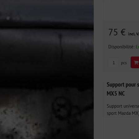
75 €
incl. 
Disponibilité:
E
pcs
Support pour 
MX5 NC
Support universe
sport Mazda MX