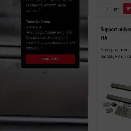
été très rapide. Je suis 100%
satisfait de All4drift. Je ne
pcs
connai..."
Thibo De Prest
★★★★★
Support univer
"Rien de particulier à signaler.
FIA
Des produits de très bonne
qualité à un prix abordable. Un
article n..."
Nous proposons 
montage d'un sup
VOIR TOUT