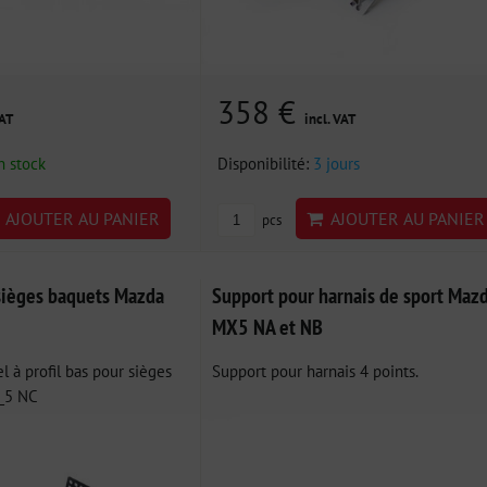
358 €
VAT
incl. VAT
n stock
Disponibilité:
3 jours
AJOUTER AU PANIER
AJOUTER AU PANIER
pcs
sièges baquets Mazda
Support pour harnais de sport Maz
MX5 NA et NB
l à profil bas pour sièges
Support pour harnais 4 points.
_5 NC