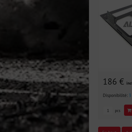
186 €
inc
Disponibilité:
3
pcs