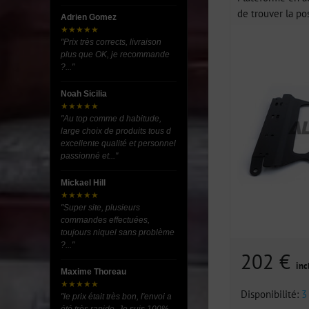
de trouver la pos
Adrien Gomez
★★★★★
"Prix très corrects, livraison
plus que OK, je recommande
?..."
Noah Sicilia
★★★★★
"Au top comme d habitude,
large choix de produits tous d
excellente qualité et personnel
passionné et..."
Mickael Hill
★★★★★
"Super site, plusieurs
commandes effectuées,
toujours niquel sans problème
?..."
202 €
inc
Maxime Thoreau
★★★★★
Disponibilité:
3
"le prix était très bon, l'envoi a