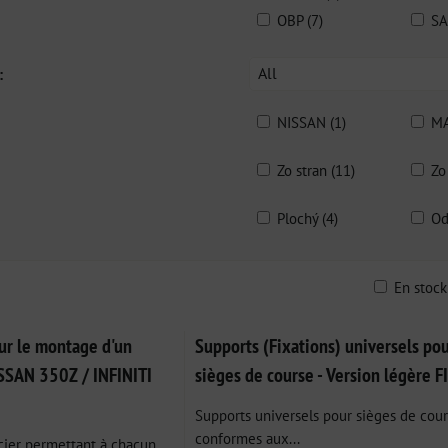
OBP (7)
SA
All
:
NISSAN (1)
MA
Zo stran (11)
Zo
Plochý (4)
Od
En stoc
ble
ur le montage d'un
Supports (Fixations) universels po
ISSAN 350Z / INFINITI
sièges de course - Version légère F
Supports universels pour sièges de cour
conformes aux...
cier permettant à chacun