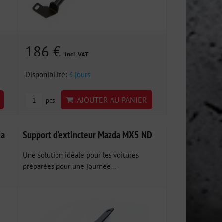
186 €
incl. VAT
Disponibilité:
3 jours
AJOUTER AU PANIER
pcs
da
Support d'extincteur Mazda MX5 ND
Une solution idéale pour les voitures
préparées pour une journée...