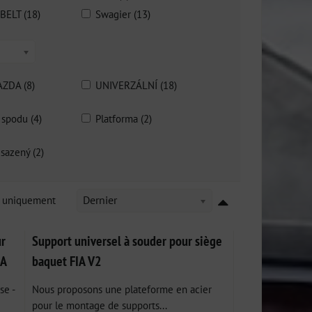
BELT (18)
Swagier (13)
ZDA (8)
UNIVERZÁLNÍ (18)
 spodu (4)
Platforma (2)
sazený (2)
k uniquement
Dernier
ur
Support universel à souder pour siège
IA
baquet FIA V2
se -
Nous proposons une plateforme en acier
pour le montage de supports...