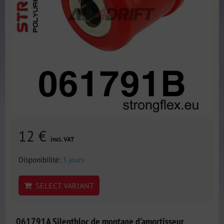
12 €
incl. VAT
Disponibilité:
3 jours
SELECT VARIANT
061791A Silentbloc de montage d'amortisseur