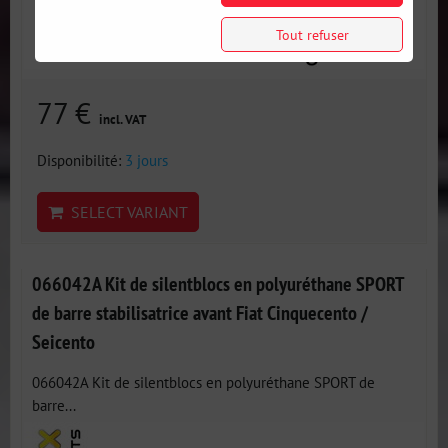
Tout refuser
77 €
incl. VAT
Disponibilité:
3 jours
SELECT VARIANT
066042A Kit de silentblocs en polyuréthane SPORT
de barre stabilisatrice avant Fiat Cinquecento /
Seicento
066042A Kit de silentblocs en polyuréthane SPORT de
barre...