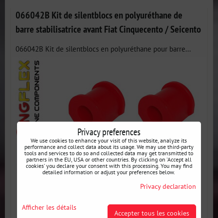
066042B Kit de silentblocs en polyuréthane de
barre stabilisatrice avant Fiat Cinquecento / Seicento
066042B Kit de silentblocs en polyuréthane pour barre...
Privacy preferences
We use cookies to enhance your visit of this website, analyze its
performance and collect data about its usage. We may use third-party
tools and services to do so and collected data may get transmitted to
partners in the EU, USA or other countries. By clicking on 'Accept all
cookies' you declare your consent with this processing. You may find
detailed information or adjust your preferences below.
Privacy declaration
Afficher les détails
Accepter tous les cookies