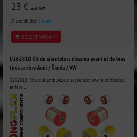
23 €
incl. VAT
Disponibilité:
3 jours
SELECT VARIANT
026281B Kit de silentblocs d'essieu avant et de bras
tirés arrière Audi / Škoda / VW
026281B: Kit de silentblocs de suspension avant et d'essieu
arrière...