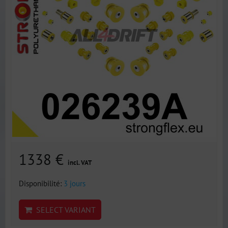
1338 €
incl. VAT
Disponibilité:
3 jours
SELECT VARIANT