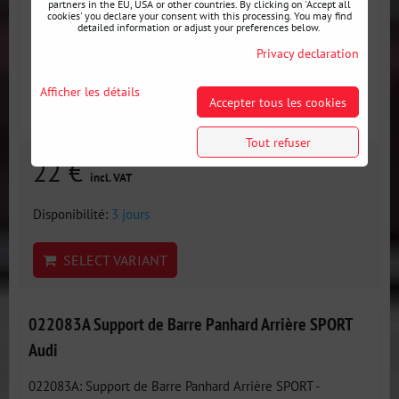
partners in the EU, USA or other countries. By clicking on 'Accept all
cookies' you declare your consent with this processing. You may find
detailed information or adjust your preferences below.
Privacy declaration
Afficher les détails
Accepter tous les cookies
Tout refuser
22 €
incl. VAT
Disponibilité:
3 jours
SELECT VARIANT
022083A Support de Barre Panhard Arrière SPORT
Audi
022083A: Support de Barre Panhard Arrière SPORT -