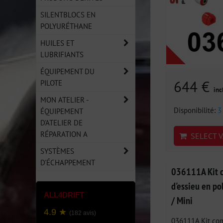
SILENTBLOCS EN
POLYURÉTHANE
HUILES ET
LUBRIFIANTS
ÉQUIPEMENT DU
644 €
PILOTE
inc
MON ATELIER -
Disponibilité:
3
ÉQUIPEMENT
D'ATELIER DE
RÉPARATION A
SELECT V
SYSTÈMES
D'ÉCHAPPEMENT
036111A Kit c
d'essieu en p
ALL4DRIFT
/ Mini
4.9 ★
(182 avis)
036111A Kit com