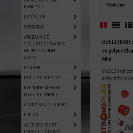
Producer:
RENFORTS
EXTÉRIEUR
INTÉRIEUR
Grid
List
Ta
ARCEAUX DE
036113B Kit c
SÉCURITÉ ET BARRES
en polyurétha
DE PROTECTION
AVANT
Mini
MOTEUR
036113B Kit com
BOÎTE DE VITESSES
polyuréthane pou
REFROIDISSEMENT
D'EAU ET D'HUILE
COMPOSANTS TURBO
FREINS
ACCESSOIRES ET
PRODUITS DÉRIVÉS