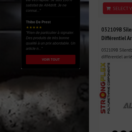
été très rapide. Je suis 100%
satisfait de All4drift. Je ne
SELECT V
connai..."
Thibo De Prest
★★★★★
032109B Silen
"Rien de particulier à signaler.
Différentiel A
Des produits de très bonne
qualité à un prix abordable. Un
article n..."
032109B Silentb
différentiel arriè
VOIR TOUT