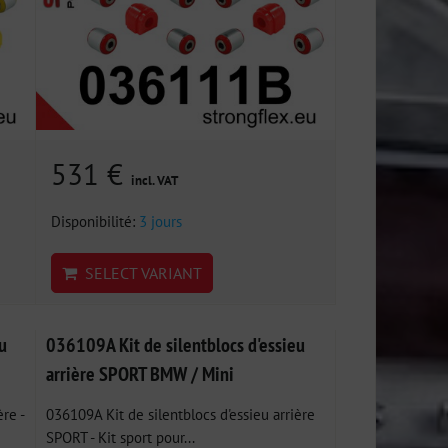
531 €
incl. VAT
Disponibilité:
3 jours
SELECT VARIANT
u
036109A Kit de silentblocs d'essieu
arrière SPORT BMW / Mini
re -
036109A Kit de silentblocs d'essieu arrière
SPORT - Kit sport pour...