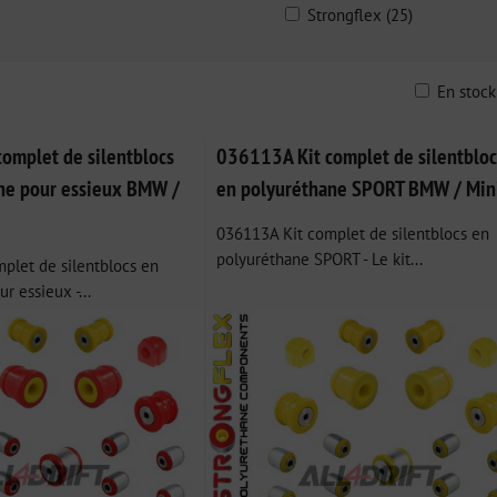
Strongflex (25)
En stoc
ble
omplet de silentblocs
036113A Kit complet de silentbloc
ne pour essieux BMW /
en polyuréthane SPORT BMW / Min
036113A Kit complet de silentblocs en
polyuréthane SPORT - Le kit...
plet de silentblocs en
r essieux -...