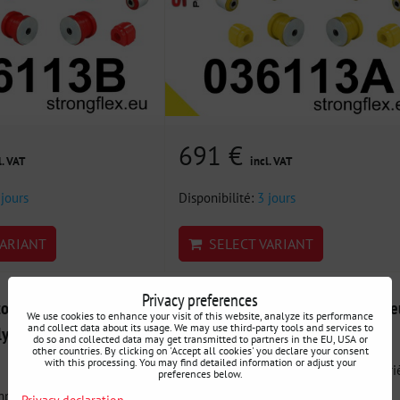
691 €
l. VAT
incl. VAT
 jours
Disponibilité:
3 jours
ARIANT
SELECT VARIANT
Privacy preferences
omplet de silentblocs
036109B Kit de silentblocs d'essie
We use cookies to enhance your visit of this website, analyze its performance
and collect data about its usage. We may use third-party tools and services to
olyuréthane SPORT BMW
arrière BMW / Mini
do so and collected data may get transmitted to partners in the EU, USA or
other countries. By clicking on 'Accept all cookies' you declare your consent
with this processing. You may find detailed information or adjust your
036109B Kit de silentblocs d'essieu arriè
preferences below.
Kit complet pour...
plet de silentblocs
Privacy declaration