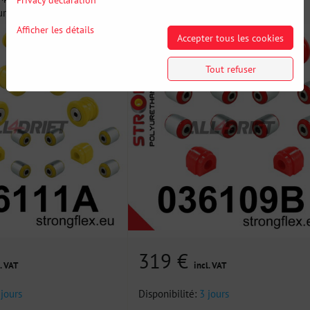
uréthane SPORT -...
Afficher les détails
Accepter tous les cookies
Tout refuser
319 €
. VAT
incl. VAT
 jours
Disponibilité:
3 jours