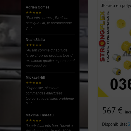
d'essieu en poly
Adrien Gomez
★★★★★
"Prix très corrects, livraison
plus que OK, je recommande
?..."
Noah Sicilia
★★★★★
"Au top comme d habitude,
large choix de produits tous d
excellente qualité et personnel
passionné et..."
Mickael Hill
★★★★★
"Super site, plusieurs
commandes effectuées,
toujours niquel sans problème
?..."
567 €
incl
Maxime Thoreau
★★★★★
Disponibilité:
3
"le prix était très bon, l'envoi a