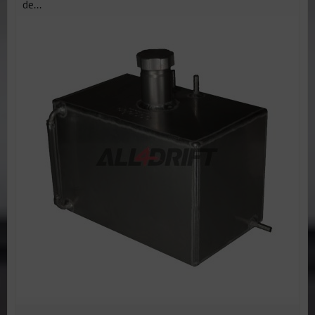
de...