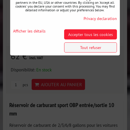
partners in the EU, USA or other countries. By clicking on 'Accept all
cookies' you declare your consent with this processing. You may find
detailed information or adjust your preferences below.
Privacy declaration
Afficher les détails
Accepter tous les cookies
Tout refuser
62 €
incl. VAT
Disponibilité:
En stock
AJOUTER AU PANIER
pcs
Réservoir de carburant sport OBP entrée/sortie 10
mm
Réservoir de carburant de 2/3/6/8 gallons pour les voitures