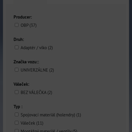
Producer:
OBP (37)
Druh:
Adaptér / víko (2)
Značka vozu::
UNIVERZÁLNE (2)
Váleček:
BEZ VÁLEČKA (2)
Typ :
Spojovací materiál (holendry) (1)
Váleček (11)
Montážný materiál / ventily (5)