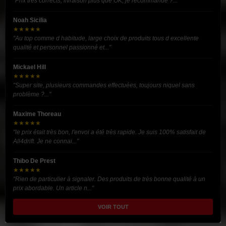
"Prix très corrects, livraison plus que OK, je recommande ?..."
Noah Sicilia
★★★★★
"Au top comme d habitude, large choix de produits tous d excellente
qualité et personnel passionné et..."
Mickael Hill
★★★★★
"Super site, plusieurs commandes effectuées, toujours niquel sans
problème ?..."
Maxime Thoreau
★★★★★
"le prix était très bon, l'envoi a été très rapide. Je suis 100% satisfait de
All4drift. Je ne connai..."
Thibo De Prest
★★★★★
"Rien de particulier à signaler. Des produits de très bonne qualité à un
prix abordable. Un article n..."
VOIR TOUT