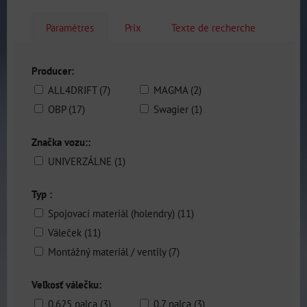
Paramètres
Prix
Texte de recherche
Producer:
ALL4DRIFT (7)
MAGMA (2)
OBP (17)
Swagier (1)
Značka vozu::
UNIVERZÁLNE (1)
Typ :
Spojovací materiál (holendry) (11)
Váleček (11)
Montážný materiál / ventily (7)
Veľkosť válečku:
0,625 palca (3)
0,7 palca (3)