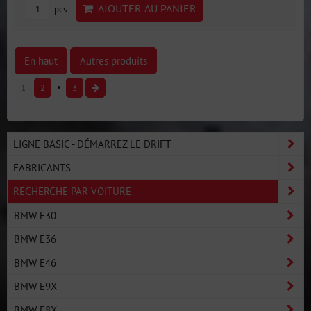
AJOUTER AU PANIER
pcs
En haut
Autres produits
1
2
3
LIGNE BASIC - DÉMARREZ LE DRIFT
FABRICANTS
RECHERCHE PAR VOITURE
BMW E30
BMW E36
BMW E46
BMW E9X
BMW E8X