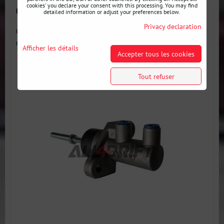
cookies' you declare your consent with this processing. You may find
Cylindre de frein compact OBP 0.625 type MINI
detailed information or adjust your preferences below.
Privacy declaration
Cylindre de frein de marque OBP. Qualité supérieure et
nouvelle...
Afficher les détails
Accepter tous les cookies
Tout refuser