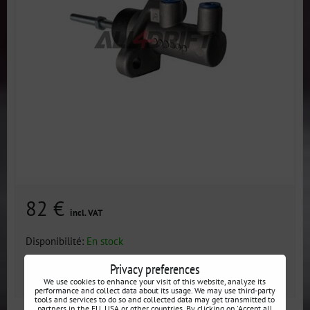
82 €
incl. VAT
Disponibilité:
En stock
Privacy preferences
AJOUTER AU PANIER
pcs
We use cookies to enhance your visit of this website, analyze its
performance and collect data about its usage. We may use third-party
tools and services to do so and collected data may get transmitted to
partners in the EU, USA or other countries. By clicking on 'Accept all