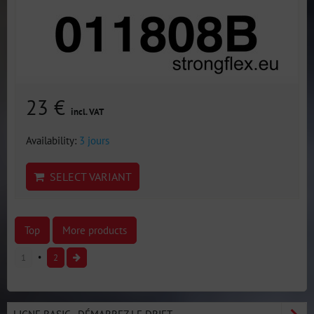
23 €
incl. VAT
Availability:
3 jours
SELECT VARIANT
Top
More products
1
2
LIGNE BASIC - DÉMARREZ LE DRIFT