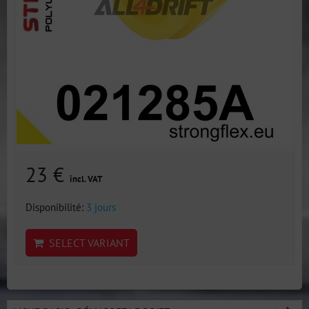
23 €
incl. VAT
Disponibilité:
3 jours
SELECT VARIANT