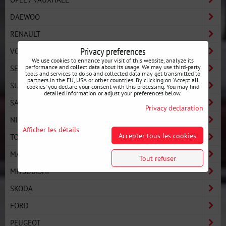
DAEWOO
RENAULT
Privacy preferences
VOLKSWAGEN
We use cookies to enhance your visit of this website, analyze its
SEAT
performance and collect data about its usage. We may use third-party
tools and services to do so and collected data may get transmitted to
partners in the EU, USA or other countries. By clicking on 'Accept all
SUBARU
cookies' you declare your consent with this processing. You may find
detailed information or adjust your preferences below.
SAAB
Privacy declaration
NISSAN
Afficher les détails
Accepter tous les cookies
TOYOTA
MAZDA
Tout refuser
MITSUBISHI
SKODA
FORD
PEUGEOT