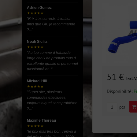
Adrien Gomez
★★★★★
"Prix très corrects, livraison
plus que OK, je recommande
?..."
Noah Sicilia
★★★★★
"Au top comme d habitude,
large choix de produits tous d
excellente qualité et personnel
passionné et..."
51 €
incl. 
Mickael Hill
★★★★★
Disponibilité:
E
"Super site, plusieurs
commandes effectuées,
toujours niquel sans problème
pcs
?..."
Maxime Thoreau
★★★★★
"le prix était très bon, l'envoi a