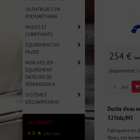
SILENTBLOCS EN
POLYURÉTHANE
HUILES ET
LUBRIFIANTS
ÉQUIPEMENT DU
PILOTE
254 €
inc
MON ATELIER -
ÉQUIPEMENT
Disponibilité:
E
D'ATELIER DE
RÉPARATION A
pcs
SYSTÈMES
D'ÉCHAPPEMENT
Durite d'eau 
325tds/M3
ALL4DRIFT
Fabriquées en si
4.9 ★
(182 avis)
fibres, ces durite