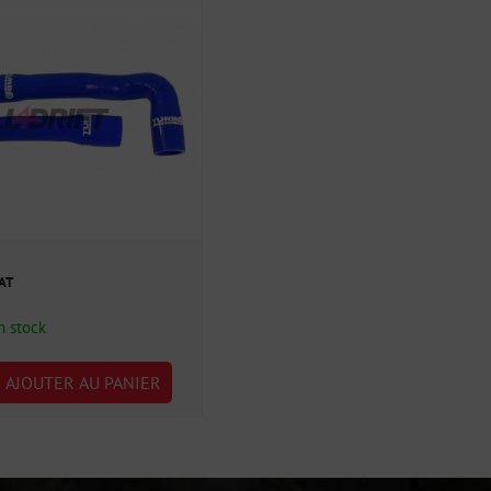
VAT
n stock
AJOUTER AU PANIER