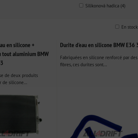
Silikonová hadica (4)
En stoc
ble
eau en silicone +
Durite d'eau en silicone BMW E36
au tout aluminium BMW
Fabriquées en silicone renforcé par des
M3
fibres, ces durites sont...
se de deux produits
r de silicone...