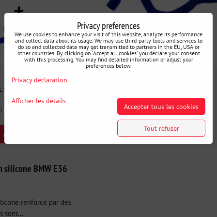
Privacy preferences
We use cookies to enhance your visit of this website, analyze its performance
and collect data about its usage. We may use third-party tools and services to
do so and collected data may get transmitted to partners in the EU, USA or
other countries. By clicking on 'Accept all cookies' you declare your consent
with this processing. You may find detailed information or adjust your
preferences below.
Privacy declaration
51 €
l. VAT
incl. VAT
Afficher les détails
Accepter tous les cookies
n stock
Disponibilité:
Épuisé
Tout refuser
AJOUTER AU PANIER
en silicone BMW E36
licone renforcé par des
s sont...