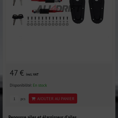
47 €
incl. VAT
Disponibilité:
En stock
AJOUTER AU PANIER
pcs
Repousse ailes et élargisseur d'ailes