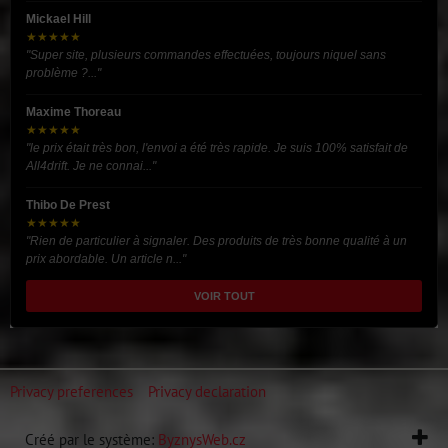
Mickael Hill
★★★★★
"Super site, plusieurs commandes effectuées, toujours niquel sans
problème ?..."
Maxime Thoreau
★★★★★
"le prix était très bon, l'envoi a été très rapide. Je suis 100% satisfait de
All4drift. Je ne connai..."
Thibo De Prest
★★★★★
"Rien de particulier à signaler. Des produits de très bonne qualité à un
prix abordable. Un article n..."
VOIR TOUT
Privacy preferences
Privacy declaration
Créé par le système:
ByznysWeb.cz