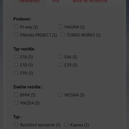
Paramètres
Prix
Texte de recherche
Producer:
M-way (2)
MAGMA (1)
Mikinka PROJECT (1)
TURBO WORKS (1)
Typ vozidla:
E36 (5)
E46 (5)
E30 (5)
E39 (5)
E9X (5)
Značka vozidla::
BMW (5)
NISSAN (5)
MAZDA (5)
Typ :
Rozšíření karoserie (5)
Kapota (1)