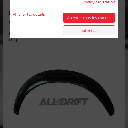
Privacy declaration
Élargisseurs d'ailes Fender Flares extension de
Afficher les détails
Accepter tous les cookies
carrosserie 5 cm
Tout refuser
Élargisseurs Fender Flares universels - Une extension de
cinq...