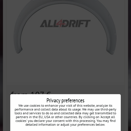
from 107 €
incl. VAT
Privacy preferences
We use cookies to enhance your visit of this website, analyze its
Disponibilité:
En stock
performance and collect data about its usage. We may use third-party
tools and services to do so and collected data may get transmitted to
partners in the EU, USA or other countries. By clicking on 'Accept all
cookies' you declare your consent with this processing. You may find
SELECT VARIANT
detailed information or adjust your preferences below.