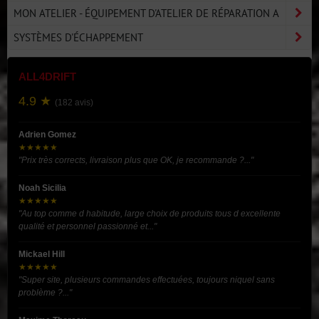
MON ATELIER - ÉQUIPEMENT D'ATELIER DE RÉPARATION A
SYSTÈMES D'ÉCHAPPEMENT
ALL4DRIFT
4.9 ★
(182 avis)
Adrien Gomez
★★★★★
"Prix très corrects, livraison plus que OK, je recommande ?..."
Noah Sicilia
★★★★★
"Au top comme d habitude, large choix de produits tous d excellente
qualité et personnel passionné et..."
Mickael Hill
★★★★★
"Super site, plusieurs commandes effectuées, toujours niquel sans
problème ?..."