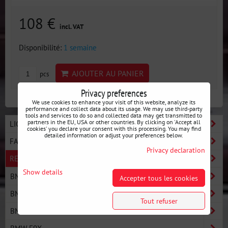
108 €
incl. VAT
Disponibilité:
1 semaine
AJOUTER AU PANIER
pcs
Privacy preferences
We use cookies to enhance your visit of this website, analyze its
performance and collect data about its usage. We may use third-party
tools and services to do so and collected data may get transmitted to
partners in the EU, USA or other countries. By clicking on 'Accept all
LIGNE BASIC - DÉMARREZ LE DRIFT
cookies' you declare your consent with this processing. You may find
detailed information or adjust your preferences below.
FABRICANTS
Privacy declaration
RECHERCHE PAR VOITURE
Show details
BMW E30
Accepter tous les cookies
BMW E36
Tout refuser
BMW E46