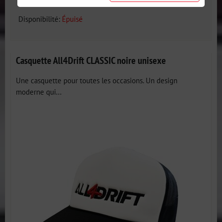
Disponibilité:
Épuisé
Casquette All4Drift CLASSIC noire unisexe
Une casquette pour toutes les occasions. Un design
moderne qui...