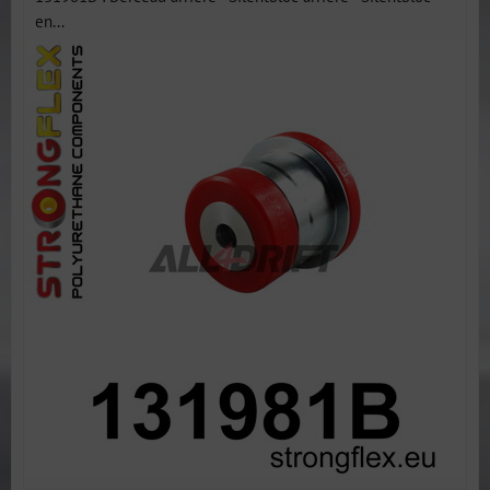
en...