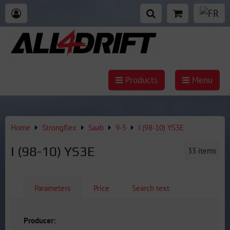
Products
Menu
Home
Strongflex
Saab
9-5
I (98-10) YS3E
I (98-10) YS3E
33
items
Parameters
Price
Search text
Producer: