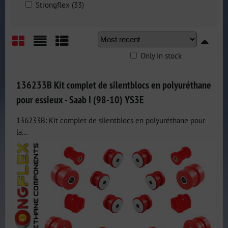
Strongflex (33)
Only in stock
Grid
List
Table
136233B Kit complet de silentblocs en polyuréthane
pour essieux - Saab I (98-10) YS3E
136233B: Kit complet de silentblocs en polyuréthane pour
la...