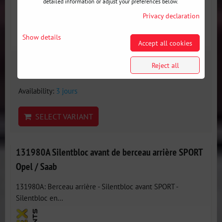
detailed information or adjust your preferences below.
Privacy declaration
Show details
Accept all cookies
52 €
Reject all
incl. VAT
Availability:
3 jours
SELECT VARIANT
131980A Silentbloc avant de berceau arrière SPORT
Opel / Saab
131980A: Berceau arrière - Silentbloc avant SPORT -
Silentbloc en...