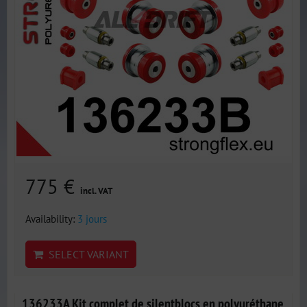
775 €
incl. VAT
Availability:
3 jours
SELECT VARIANT
136233A Kit complet de silentblocs en polyuréthane