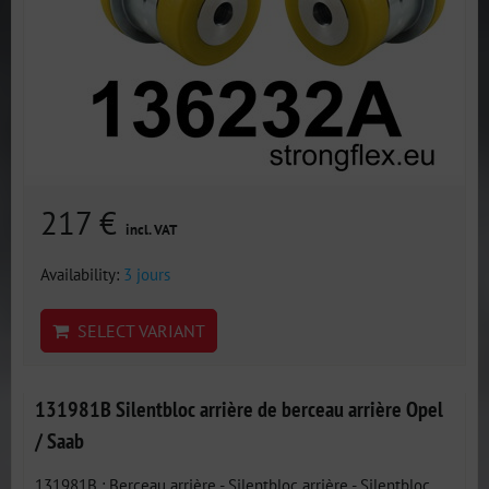
217 €
incl. VAT
Availability:
3 jours
SELECT VARIANT
131981B Silentbloc arrière de berceau arrière Opel
/ Saab
131981B : Berceau arrière - Silentbloc arrière - Silentbloc