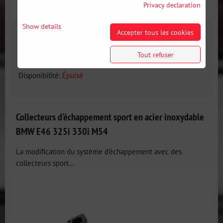
Privacy declaration
Show details
Accepter tous les cookies
NOUVEAU
208 €
Tout refuser
incl. VAT
Disponibilité:
Épuisé
Collecteurs d'échappement sport en acier inoxydable
BMW E46 325i 330i M54
La modification du système d'échappement avec des
collecteurs sport...