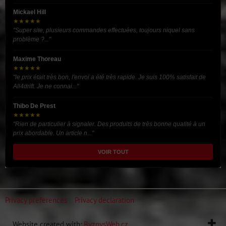
Mickael Hill
★★★★★
"Super site, plusieurs commandes effectuées, toujours niquel sans
problème ?..."
Maxime Thoreau
★★★★★
"le prix était très bon, l'envoi a été très rapide. Je suis 100% satisfait de
All4drift. Je ne connai..."
Thibo De Prest
★★★★★
"Rien de particulier à signaler. Des produits de très bonne qualité à un
prix abordable. Un article n..."
VOIR TOUT
Privacy preferences
Privacy declaration
Website created with:
ByznysWeb.cz