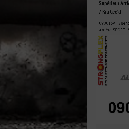
Supérieur Arr
/ Kia Cee'd
090013A : Silen
Arrière SPORT - S