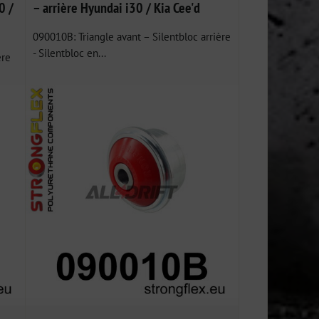
0 /
– arrière Hyundai i30 / Kia Cee'd
090010B: Triangle avant – Silentbloc arrière
- Silentbloc en...
ère