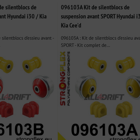
ble
e silentblocs de
096103A Kit de silentblocs de
ant Hyundai i30 / Kia
suspension avant SPORT Hyundai i
Kia Cee'd
 silentblocs d'essieu avant -
096103A : Kit de silentblocs d'essieu av
.
SPORT - Kit complet de...