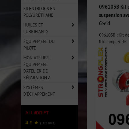
Grid
List
Ta
096103B Kit d
SILENTBLOCS EN
suspension av
POLYURÉTHANE
Cee'd
HUILES ET
LUBRIFIANTS
096103B : Kit de
ÉQUIPEMENT DU
Kit complet de..
PILOTE
MON ATELIER -
ÉQUIPEMENT
D'ATELIER DE
RÉPARATION A
SYSTÈMES
D'ÉCHAPPEMENT
ALL4DRIFT
4.9 ★
(182 avis)