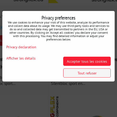
200 €
Privacy preferences
l. VAT
incl. VAT
We use cookies to enhance your visit of this website, analyze its performance
and collect data about its usage. We may use third-party tools and services to
 jours
Disponibilité:
3 jours
do so and collected data may get transmitted to partners in the EU, USA or
other countries. By clicking on 'Accept all cookies' you declare your consent
with this processing. You may find detailed information or adjust your
preferences below.
ARIANT
SELECT VARIANT
Privacy declaration
Afficher les détails
tbloc d'Amortisseur
090015A Silentbloc de porte-moy
Accepter tous les cookies
Hyundai i30 / Kia Cee'd
SPORT Hyundai i30 / Kia Cee'd
Tout refuser
bloc d'amortisseur arrière
090015A: Silentbloc de fusée SPORT -
c sport...
Silentbloc sport en...