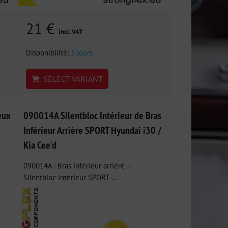
21 €
incl. VAT
Disponibilité:
3 jours
SELECT VARIANT
eux
090014A Silentbloc Intérieur de Bras
Inférieur Arrière SPORT Hyundai i30 /
Kia Cee'd
090014A : Bras inférieur arrière –
Silentbloc intérieur SPORT -...