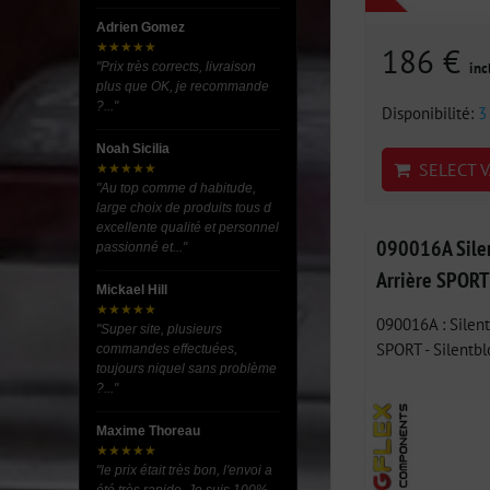
Adrien Gomez
★★★★★
186 €
inc
"Prix très corrects, livraison
plus que OK, je recommande
?..."
Disponibilité:
3
Noah Sicilia
SELECT V
★★★★★
"Au top comme d habitude,
large choix de produits tous d
excellente qualité et personnel
090016A Silen
passionné et..."
Arrière SPORT 
Mickael Hill
★★★★★
090016A : Silent
"Super site, plusieurs
SPORT - Silentblo
commandes effectuées,
toujours niquel sans problème
?..."
Maxime Thoreau
★★★★★
"le prix était très bon, l'envoi a