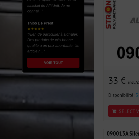
été très rapide. Je suis 100%
satisfait de All4drift. Je ne
connai..."
Thibo De Prest
★★★★★
"Rien de particulier à signaler.
Des produits de très bonne
qualité à un prix abordable. Un
article n..."
VOIR TOUT
33 €
incl. 
Disponibilité:
3
SELECT V
090013A Silen