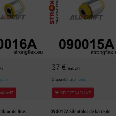
37 €
VAT
incl. VAT
 jours
Disponibilité:
3 jours
ARIANT
SELECT VARIANT
tbloc de Bras
090012A Silentbloc de barre de