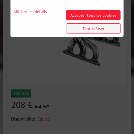
Afficher les détails
Accepter tous les cookies
Tout refuser
NOUVEAU
208 €
incl. VAT
Disponibilité:
Épuisé