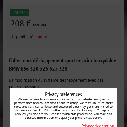
NOUVEAU
208 €
incl. VAT
Disponibilité:
Épuisé
Collecteurs d'échappement sport en acier inoxydable
BMW E36 320 323 325 328
La modification du système d'échappement avec des
collecteurs sport...
Privacy preferences
We use cookies to enhance your visit of this website, analyze its
performance and collect data about its usage. We may use third-party
tools and services to do so and collected data may get transmitted to
partners in the EU, USA or other countries. By clicking on 'Accept all
cookies' you declare your consent with this processing. You may find
detailed information or adjust your preferences below.
Privacy declaration