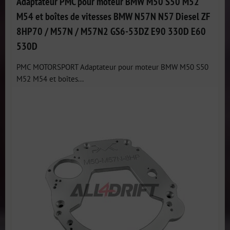
Adaptateur PMC pour moteur BMW M50 S50 M52
M54 et boîtes de vitesses BMW N57N N57 Diesel ZF
8HP70 / M57N / M57N2 GS6-53DZ E90 330D E60
530D
PMC MOTORSPORT Adaptateur pour moteur BMW M50 S50
M52 M54 et boîtes...