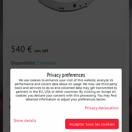
540 €
incl. VAT
Disponibilité:
1 semaine
Privacy preferences
AJOUTER AU PANIER
pcs
We use cookies to enhance your visit of this website, analyze its
performance and collect data about its usage. We may use third-party
tools and services to do so and collected data may get transmitted to
partners in the EU, USA or other countries. By clicking on 'Accept all
cookies' you declare your consent with this processing. You may find
Adaptateur PMC pour moteur GM Chevrolet LS V8
detailed information or adjust your preferences below.
LS1 LS3 LS7 LSA LSX et boîtes de vitesses Nissan
Privacy declaration
350Z Z33 370Z Z34
Show details
Accepter tous les cookies
PMC MOTORSPORT Adaptateur pour moteur GM Chevrolet