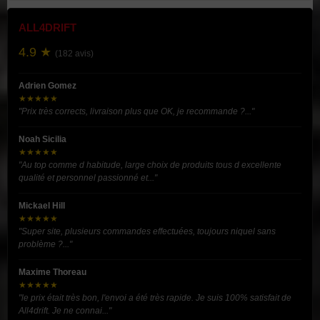
ALL4DRIFT
4.9 ★
(182 avis)
Adrien Gomez
★★★★★
"Prix très corrects, livraison plus que OK, je recommande ?..."
Noah Sicilia
★★★★★
"Au top comme d habitude, large choix de produits tous d excellente
qualité et personnel passionné et..."
Mickael Hill
★★★★★
"Super site, plusieurs commandes effectuées, toujours niquel sans
problème ?..."
Maxime Thoreau
★★★★★
"le prix était très bon, l'envoi a été très rapide. Je suis 100% satisfait de
All4drift. Je ne connai..."