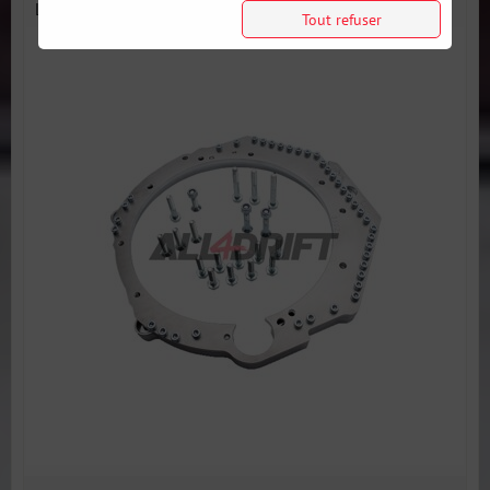
LS V8 LS1 LS3...
Tout refuser