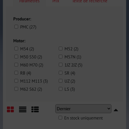
Paramètres
Prix
Texte de recherche
Producer:
PMC (27)
Motor:
M54 (2)
M52 (2)
M50 S50 (2)
M57N (1)
M60 M70 (2)
1JZ 2JZ (5)
RB (4)
SR (4)
M112 M113 (3)
UZ (2)
M62 S62 (2)
LS (3)
En stock uniquement
Grid
List
Table