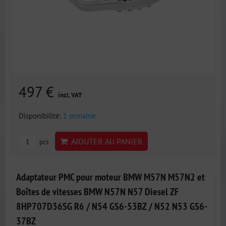
497 €
incl. VAT
Disponibilité:
1 semaine
AJOUTER AU PANIER
pcs
Adaptateur PMC pour moteur BMW M57N M57N2 et
Boîtes de vitesses BMW N57N N57 Diesel ZF
8HP707D36SG R6 / N54 GS6-53BZ / N52 N53 GS6-
37BZ