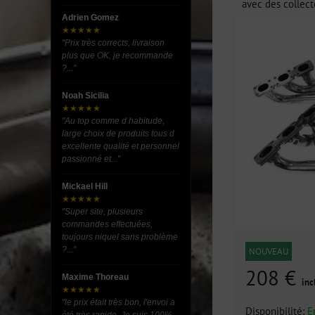
avec des collecte
Adrien Gomez
★★★★★
"Prix très corrects, livraison
plus que OK, je recommande
?..."
Noah Sicilia
★★★★★
"Au top comme d habitude,
large choix de produits tous d
excellente qualité et personnel
passionné et..."
Mickael Hill
★★★★★
"Super site, plusieurs
commandes effectuées,
toujours niquel sans problème
?..."
NOUVEAU
208 €
Maxime Thoreau
inc
★★★★★
"le prix était très bon, l'envoi a
Disponibilité:
E