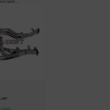
urs sport...
l. VAT
n stock