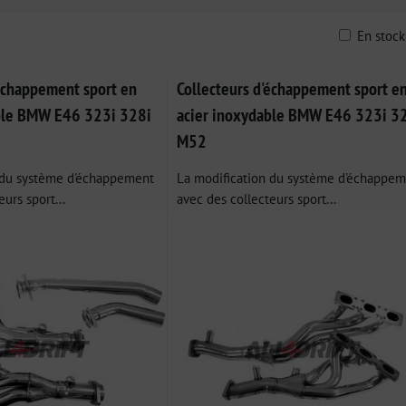
En stoc
ble
'échappement sport en
Collecteurs d'échappement sport e
ble BMW E46 323i 328i
acier inoxydable BMW E46 323i 3
M52
 du système d'échappement
La modification du système d'échappe
urs sport...
avec des collecteurs sport...