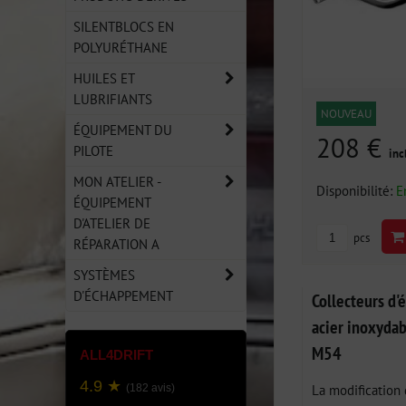
SILENTBLOCS EN
POLYURÉTHANE
HUILES ET
LUBRIFIANTS
NOUVEAU
ÉQUIPEMENT DU
208 €
PILOTE
inc
MON ATELIER -
Disponibilité:
E
ÉQUIPEMENT
D'ATELIER DE
pcs
RÉPARATION A
SYSTÈMES
D'ÉCHAPPEMENT
Collecteurs d
acier inoxyda
M54
ALL4DRIFT
4.9 ★
La modification
(182 avis)