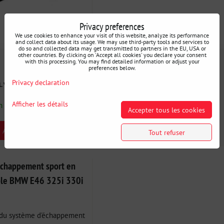
Privacy preferences
We use cookies to enhance your visit of this website, analyze its performance
and collect data about its usage. We may use third-party tools and services to
do so and collected data may get transmitted to partners in the EU, USA or
other countries. By clicking on 'Accept all cookies' you declare your consent
with this processing. You may find detailed information or adjust your
NOUVEAU
preferences below.
208 €
Privacy declaration
l. VAT
incl. VAT
Afficher les détails
n stock
Disponibilité:
Épuisé
Accepter tous les cookies
AJOUTER AU PANIER
Tout refuser
'échappement sport en
ble BMW E46 325i 330i
 du système d'échappement