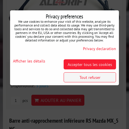
Privacy preferences
We use cookies to enhance your visit of this website, analyze its
performance and collect data about its usage. We may use third-party
tools and services to do so and collected data may get transmitted to
partners in the EU, USA or other countries. By clicking on 'Accept all
cookies' you declare your consent with this processing. You may find
detailed information or adjust your preferences below.
Privacy declaration
Afficher les détails
Accepter tous les cookies
330 €
incl. VAT
Tout refuser
Disponibilité:
3 jours
AJOUTER AU PANIER
pcs
Barre anti-rapprochement inférieure RS Mazda MX_5
NC