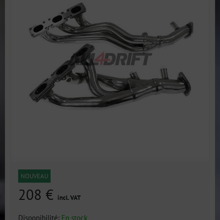
NOUVEAU
208 €
incl. VAT
Disponibilité:
En stock