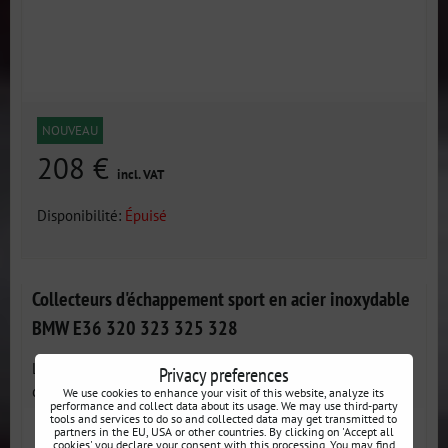
NOUVEAU
208 €
incl. VAT
Disponibilité:
Épuisé
Collecteurs d'échappement sport en acier inoxydable
BMW E36 320 323 325 328
La modification du système d'échappement avec des
Privacy preferences
collecteurs sport...
We use cookies to enhance your visit of this website, analyze its
performance and collect data about its usage. We may use third-party
tools and services to do so and collected data may get transmitted to
partners in the EU, USA or other countries. By clicking on 'Accept all
cookies' you declare your consent with this processing. You may find