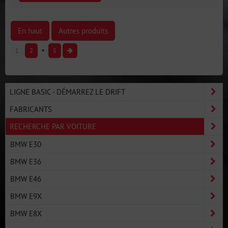
En haut
Autres produits
1
2
5
LIGNE BASIC - DÉMARREZ LE DRIFT
FABRICANTS
RECHERCHE PAR VOITURE
BMW E30
BMW E36
BMW E46
BMW E9X
BMW E8X