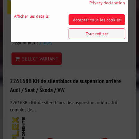
Privacy declaration
Afficher les détails
Accepter tous les cookies
597 €
incl. VAT
Tout refuser
Disponibilité:
3 jours
SELECT VARIANT
226168B Kit de silentblocs de suspension arrière
Audi / Seat / Škoda / VW
226168B : Kit de silentblocs de suspension arrière - Kit
complet de...