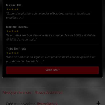
Mickael Hill
★★★★★
"Super site, plusieurs commandes effectuées, toujours niquel sans
problème ?..."
Maxime Thoreau
★★★★★
"le prix était très bon, l'envoi a été très rapide. Je suis 100% satisfait de
All4drift. Je ne connai..."
Thibo De Prest
★★★★★
"Rien de particulier à signaler. Des produits de très bonne qualité à un
prix abordable. Un article n..."
VOIR TOUT
Privacy preferences
Privacy declaration
Créé par le système:
ByznysWeb.cz