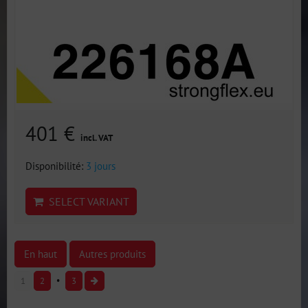
401 €
incl. VAT
Disponibilité:
3 jours
SELECT VARIANT
En haut
Autres produits
1
2
3