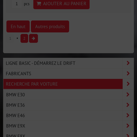
AJOUTER AU PANIER
pcs
En haut
Autres produits
1
2
LIGNE BASIC - DÉMARREZ LE DRIFT
FABRICANTS
RECHERCHE PAR VOITURE
BMW E30
BMW E36
BMW E46
BMW E9X
BMW E8X