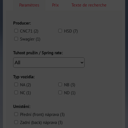
Paramètres
Prix
Texte de recherche
Producer:
CNC71 (2)
HSD (7)
Swagier (1)
Tuhost pružin / Spring rate:
Typ vozidla:
NA (2)
NB (3)
NC (1)
ND (1)
Umístění:
Přední (front) náprava (3)
Zadní (back) náprava (3)