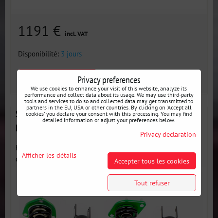
1191 €
incl. VAT
Disponibilité:
3 jours
Privacy preferences
SELECT VARIANT
We use cookies to enhance your visit of this website, analyze its
performance and collect data about its usage. We may use third-party
tools and services to do so and collected data may get transmitted to
partners in the EU, USA or other countries. By clicking on 'Accept all
Suspension Sport Réglable en Hauteur et en Dureté
cookies' you declare your consent with this processing. You may find
detailed information or adjust your preferences below.
HSD Monopro pour MAZDA MX5 MK4 ND
Privacy declaration
HSD Monopro est le fleuron de HSD, intégrant toutes les
Afficher les détails
qualités...
Accepter tous les cookies
Tout refuser