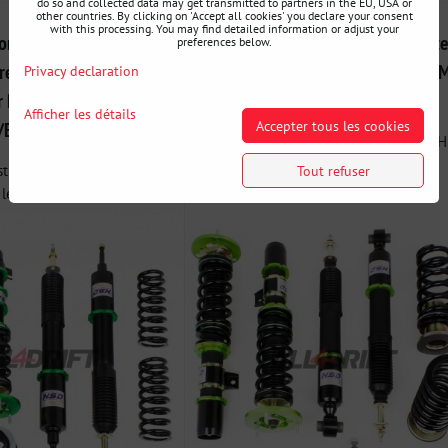
do so and collected data may get transmitted to partners in the EU, USA or
other countries. By clicking on 'Accept all cookies' you declare your consent
with this processing. You may find detailed information or adjust your
rt combinés filetés
Suspension sport réglable en haut
preferences below.
églable en hauteur et
et en dureté HSD Monopro pour 
Privacy declaration
ur BMW
E90/E92/E93 M3
Afficher les détails
Accepter tous les cookies
/E88
HSD Monopro est le produit phare de H
intégrant toutes les...
 le produit phare de HSD,
Tout refuser
les...