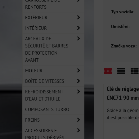
RENFORTS
Typ vozidla:
EXTÉRIEUR
Umístění:
INTÉRIEUR
ARCEAUX DE
Značka vozu:
SÉCURITÉ ET BARRES
DE PROTECTION
AVANT
MOTEUR
BOÎTE DE VITESSES
Grid
List
Ta
Clé de réglage
REFROIDISSEMENT
CNC71 90 mm
D'EAU ET D'HUILE
COMPOSANTS TURBO
Grâce à la géomé
il est possible de
FREINS
ACCESSOIRES ET
PRODUITS DÉRIVÉS