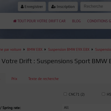
Enregistrer
Inscription
TOUT POUR VOTRE DRIFT CAR
BLOG
CONDITIONS G
e par voiture
BMW E8X
Suspension BMW E9X E8X
Suspensi
 Votre Drift : Suspensions Sport BMW 
s
Prix
Texte de recherche
CNC71 (2)
HS
All
/ Spring rate: