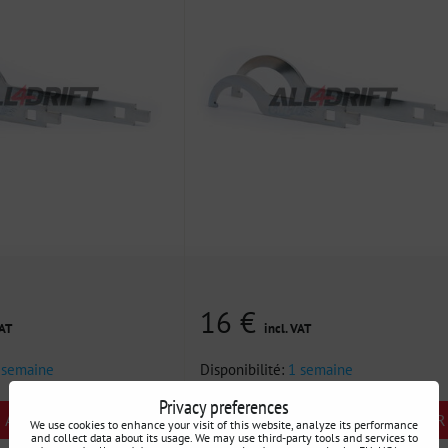
16 €
VAT
incl. VAT
 semaine
Disponibilité:
1 semaine
Privacy preferences
AJOUTER AU PANIER
AJOUTER AU PANIER
pcs
We use cookies to enhance your visit of this website, analyze its performance
and collect data about its usage. We may use third-party tools and services to