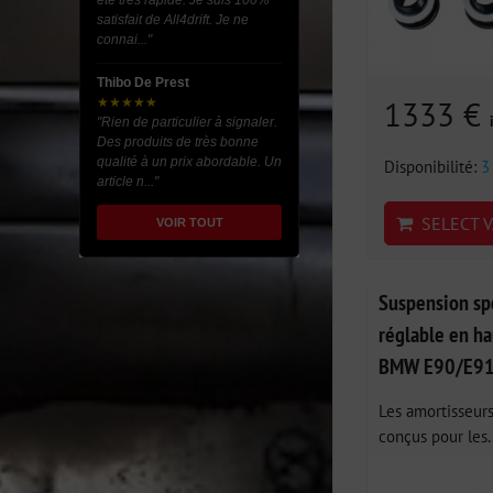
été très rapide. Je suis 100%
satisfait de All4drift. Je ne
connai..."
Thibo De Prest
1333 €
★★★★★
"Rien de particulier à signaler.
Des produits de très bonne
qualité à un prix abordable. Un
Disponibilité:
3
article n..."
SELECT V
VOIR TOUT
Suspension sp
réglable en ha
BMW E90/E91
Les amortisseurs
conçus pour les..