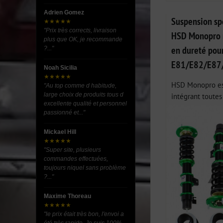
Adrien Gomez
Suspension spo
★★★★★
"Prix très corrects, livraison
HSD Monopro r
plus que OK, je recommande
en dureté po
?..."
E81/E82/E87
Noah Sicilia
★★★★★
HSD Monopro est
"Au top comme d habitude,
intégrant toutes 
large choix de produits tous d
excellente qualité et personnel
passionné et..."
Mickael Hill
★★★★★
"Super site, plusieurs
commandes effectuées,
toujours niquel sans problème
?..."
Maxime Thoreau
★★★★★
"le prix était très bon, l'envoi a