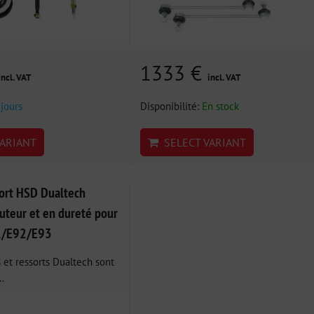
1333 €
incl. VAT
incl. VAT
 jours
Disponibilité:
En stock
ARIANT
SELECT VARIANT
ort HSD Dualtech
uteur et en dureté pour
/E92/E93
 et ressorts Dualtech sont
.