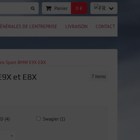
Panier
0 €
ÉNÉRALES DE L'ENTREPRISE
LIVRAISON
CONTACT
ons Sport BMW E9X E8X
E9X et E8X
7
items
D (4)
Swagier (1)