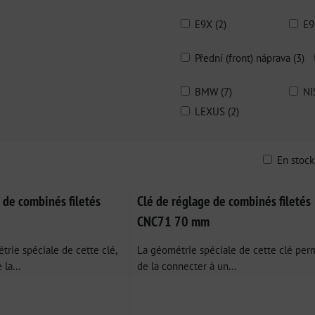
E9X (2)
E9
Přední (front) náprava (3)
BMW (7)
NI
LEXUS (2)
En stoc
ble
 de combinés filetés
Clé de réglage de combinés filetés
CNC71 70 mm
trie spéciale de cette clé,
La géométrie spéciale de cette clé per
 la...
de la connecter à un...