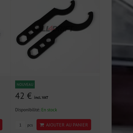
NOUVEAU
42 €
incl. VAT
Disponibilité:
En stock
AJOUTER AU PANIER
pcs