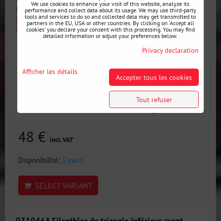
We use cookies to enhance your visit of this website, analyze its
performance and collect data about its usage. We may use third-party
tools and services to do so and collected data may get transmitted to
partners in the EU, USA or other countries. By clicking on 'Accept all
cookies' you declare your consent with this processing. You may find
detailed information or adjust your preferences below.
Privacy declaration
Afficher les détails
Accepter tous les cookies
Tout refuser
48 €
incl. VAT
Disponibilité:
3 jours
SELECT VARIANT
031946A Silentbloc de triangle inférieur avant -