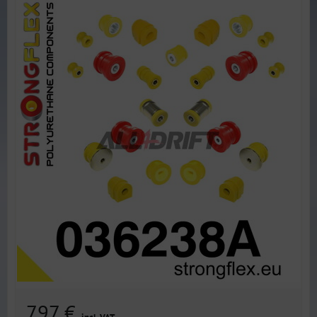
797 €