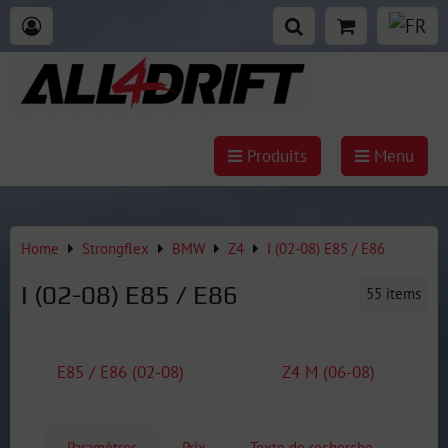
Produits
Menu
Home
Strongflex
BMW
Z4
I (02-08) E85 / E86
I (02-08) E85 / E86
55
items
E85 / E86 (02-08)
Z4 M (06-08)
Paramètres
Prix
Texte de recherche