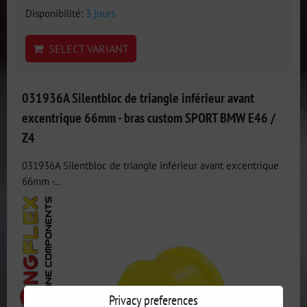
Disponibilité:
3 jours
SELECT VARIANT
031936A Silentbloc de triangle inférieur avant
excentrique 66mm - bras custom SPORT BMW E46 /
Z4
031936A Silentbloc de triangle inférieur avant excentrique
66mm -...
Privacy preferences