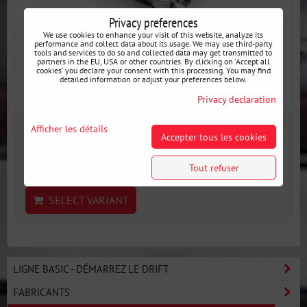
Privacy preferences
We use cookies to enhance your visit of this website, analyze its
performance and collect data about its usage. We may use third-party
tools and services to do so and collected data may get transmitted to
partners in the EU, USA or other countries. By clicking on 'Accept all
cookies' you declare your consent with this processing. You may find
detailed information or adjust your preferences below.
Privacy declaration
from 7 €
Afficher les détails
Accepter tous les cookies
incl. VAT
Disponibilité:
En stock
Tout refuser
SELECT VARIANT
LIGNE BASIC - DÉMARREZ LE DRIFT
FABRICANTS