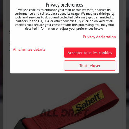
Privacy preferences
We use cookies to enhance your visit of this website, analyze its
AJOUTER AU PANIER
pcs
performance and collect data about its usage. We may use third-party
tools and services to do so and collected data may get transmitted to
partners in the EU, USA or other countries. By clicking on 'Accept all
cookies' you declare your consent with this processing. You may find
detailed information or adjust your preferences below.
Sangle de remorquage - Sangle Sabelt rouge
Privacy declaration
Sangle de remorquage solide et de haute qualité, qui ne
Afficher les détails
vous...
Accepter tous les cookies
Tout refuser