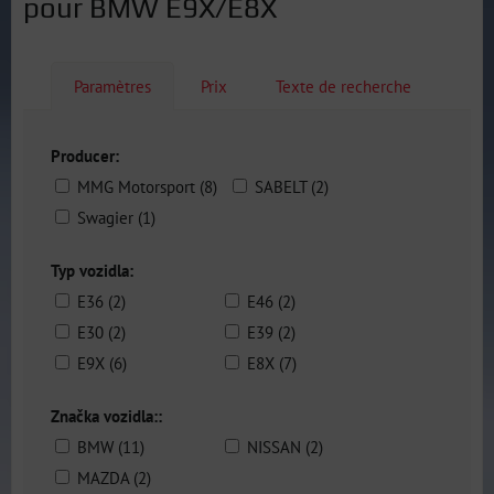
pour BMW E9X/E8X
Paramètres
Prix
Texte de recherche
Producer:
MMG Motorsport (8)
SABELT (2)
Swagier (1)
Typ vozidla:
E36 (2)
E46 (2)
E30 (2)
E39 (2)
E9X (6)
E8X (7)
Značka vozidla::
BMW (11)
NISSAN (2)
MAZDA (2)