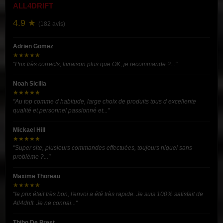
ALL4DRIFT
4.9 ★
(182 avis)
Adrien Gomez
★★★★★
"Prix très corrects, livraison plus que OK, je recommande ?..."
Noah Sicilia
★★★★★
"Au top comme d habitude, large choix de produits tous d excellente
qualité et personnel passionné et..."
Mickael Hill
★★★★★
"Super site, plusieurs commandes effectuées, toujours niquel sans
problème ?..."
Maxime Thoreau
★★★★★
"le prix était très bon, l'envoi a été très rapide. Je suis 100% satisfait de
All4drift. Je ne connai..."
Thibo De Prest