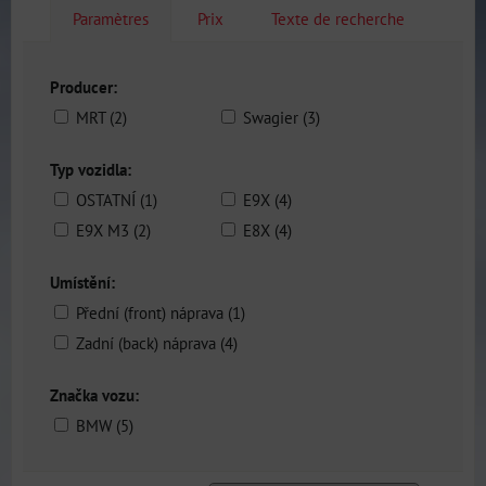
Paramètres
Prix
Texte de recherche
Producer:
MRT (2)
Swagier (3)
Typ vozidla:
OSTATNÍ (1)
E9X (4)
E9X M3 (2)
E8X (4)
Umístění:
Přední (front) náprava (1)
Zadní (back) náprava (4)
Značka vozu:
BMW (5)