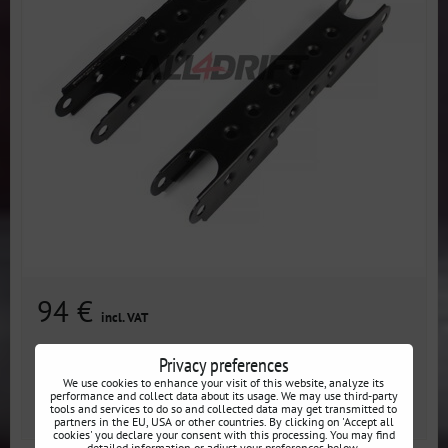
94 €
incl. VAT
Disponibilité:
En stock
Privacy preferences
We use cookies to enhance your visit of this website, analyze its
performance and collect data about its usage. We may use third-party
AJOUTER AU PANIER
tools and services to do so and collected data may get transmitted to
pcs
partners in the EU, USA or other countries. By clicking on 'Accept all
cookies' you declare your consent with this processing. You may find
detailed information or adjust your preferences below.