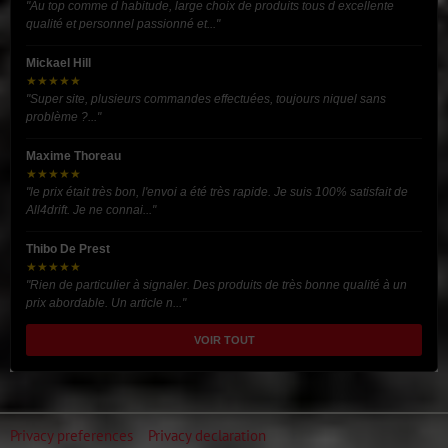
"Au top comme d habitude, large choix de produits tous d excellente
qualité et personnel passionné et..."
Mickael Hill
★★★★★
"Super site, plusieurs commandes effectuées, toujours niquel sans
problème ?..."
Maxime Thoreau
★★★★★
"le prix était très bon, l'envoi a été très rapide. Je suis 100% satisfait de
All4drift. Je ne connai..."
Thibo De Prest
★★★★★
"Rien de particulier à signaler. Des produits de très bonne qualité à un
prix abordable. Un article n..."
VOIR TOUT
Privacy preferences
Privacy declaration