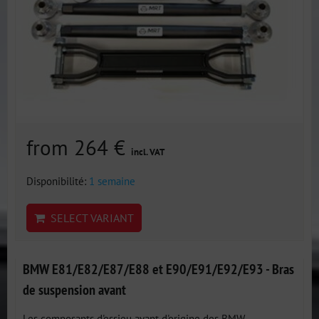
from 264 €
incl. VAT
Disponibilité:
1 semaine
SELECT VARIANT
BMW E81/E82/E87/E88 et E90/E91/E92/E93 - Bras
de suspension avant
Les composants d'essieu avant d'origine des BMW