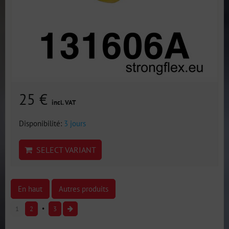
25 €
incl. VAT
Disponibilité:
3 jours
SELECT VARIANT
En haut
Autres produits
1
2
3