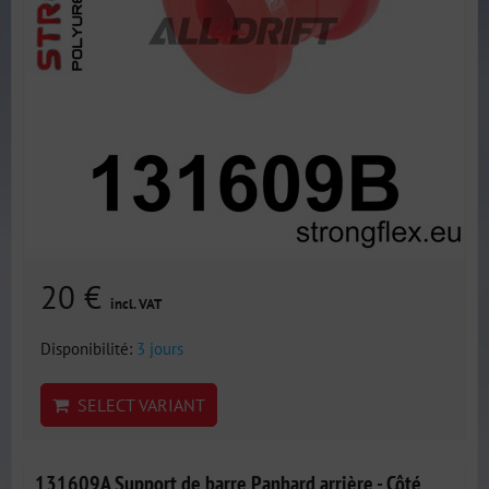
20 €
incl. VAT
Disponibilité:
3 jours
SELECT VARIANT
131609A Support de barre Panhard arrière - Côté