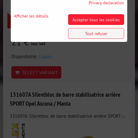
Privacy declaration
Afficher les détails
Accepter tous les cookies
Tout refuser
21 €
incl. VAT
Disponibilité:
3 jours
SELECT VARIANT
131607A Silentbloc de barre stabilisatrice arrière
SPORT Opel Ascona / Manta
131607A: Silentbloc de barre stabilisatrice arrière SPORT -...