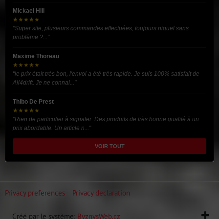
Mickael Hill
★★★★★
"Super site, plusieurs commandes effectuées, toujours niquel sans
problème ?..."
Maxime Thoreau
★★★★★
"le prix était très bon, l'envoi a été très rapide. Je suis 100% satisfait de
All4drift. Je ne connai..."
Thibo De Prest
★★★★★
"Rien de particulier à signaler. Des produits de très bonne qualité à un
prix abordable. Un article n..."
VOIR TOUT
Privacy preferences
Privacy declaration
Créé par le système:
ByznysWeb.cz