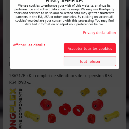
Privacy preferences
948 €
We use cookies to enhance your visit of this website, analyze its
incl. VAT
performance and collect data about its usage. We may use third-party
tools and services to do so and collected data may get transmitted to
partners in the EU, USA or other countries. By clicking on 'Accept all
Disponibilité:
3 jours
cookies' you declare your consent with this processing. You may find
detailed information or adjust your preferences below.
Privacy declaration
SELECT VARIANT
Afficher les détails
Accepter tous les cookies
286217B Kit complet de silentblocs d'essieux R33
Tout refuser
R34 RWD - Nissan R33 (93-98) RWD
286217B : Kit complet de silentblocs de suspension R33
R34 RWD -...