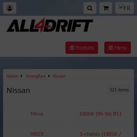
Produits
Menu
Home
Strongflex
Nissan
Nissan
321
items
Micra
100NX (90-96) B13
300ZX
S-chassis (180SX /