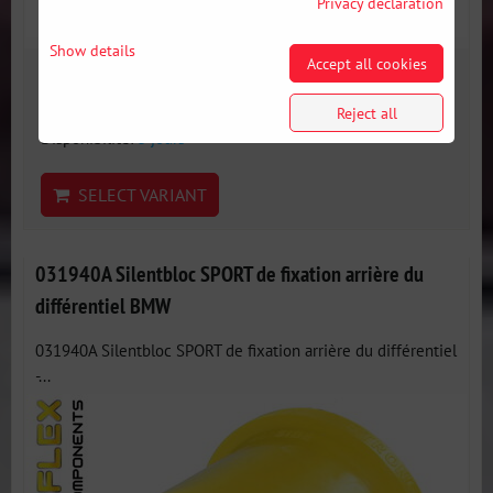
Privacy declaration
Show details
Accept all cookies
42 €
incl. VAT
Reject all
Disponibilité:
3 jours
SELECT VARIANT
031940A Silentbloc SPORT de fixation arrière du
différentiel BMW
031940A Silentbloc SPORT de fixation arrière du différentiel
-...