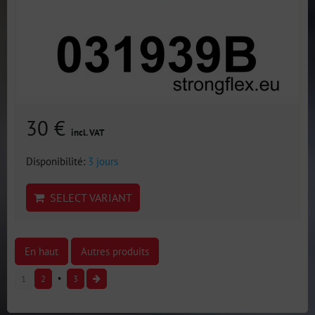
30 €
incl. VAT
Disponibilité:
3 jours
SELECT VARIANT
En haut
Autres produits
1
2
3