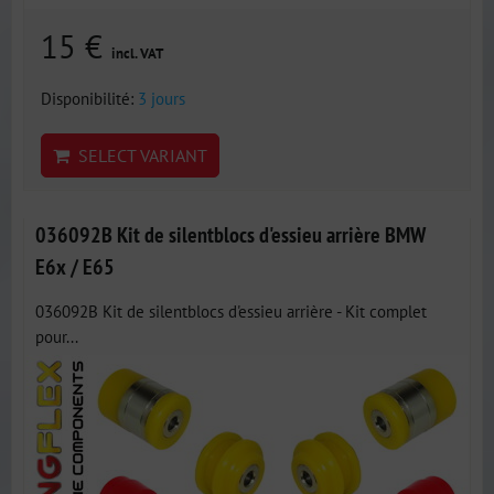
15 €
incl. VAT
Disponibilité:
3 jours
SELECT VARIANT
036092B Kit de silentblocs d'essieu arrière BMW
E6x / E65
036092B Kit de silentblocs d'essieu arrière - Kit complet
pour...