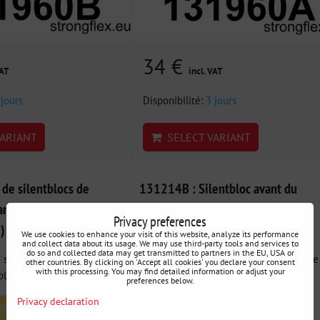
34 €
VAT
incl. VAT
 jours
Disponibilité:
3 jours
ARIANT
SELECT VARIANT
de silentblocs de
131214B : Silentbloc avant du
ant SPORT - Daewoo
triangle de suspension arrière -
Privacy preferences
)
Daewoo Espero (90-00)
We use cookies to enhance your visit of this website, analyze its performance
and collect data about its usage. We may use third-party tools and services to
do so and collected data may get transmitted to partners in the EU, USA or
 silentblocs d'essieu avant
131214B : Silentbloc arrière de triangle
other countries. By clicking on 'Accept all cookies' you declare your consent
with this processing. You may find detailed information or adjust your
let de...
avant - Silentbloc en...
preferences below.
Privacy declaration