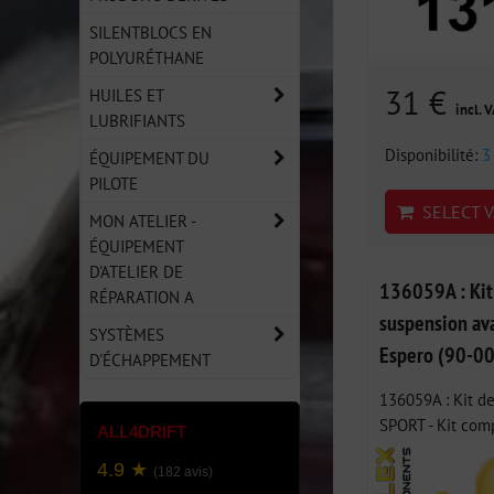
SILENTBLOCS EN
POLYURÉTHANE
31 €
HUILES ET
incl. 
LUBRIFIANTS
Disponibilité:
3
ÉQUIPEMENT DU
PILOTE
SELECT V
MON ATELIER -
ÉQUIPEMENT
D'ATELIER DE
136059A : Kit 
RÉPARATION A
suspension av
SYSTÈMES
Espero (90-00
D'ÉCHAPPEMENT
136059A : Kit de
SPORT - Kit comp
ALL4DRIFT
4.9 ★
(182 avis)