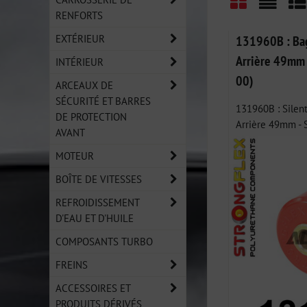
RENFORTS
Grid
List
Ta
EXTÉRIEUR
131960B : Bag
Arrière 49mm 
INTÉRIEUR
00)
ARCEAUX DE
SÉCURITÉ ET BARRES
131960B : Silen
DE PROTECTION
Arrière 49mm - S
AVANT
MOTEUR
BOÎTE DE VITESSES
REFROIDISSEMENT
D'EAU ET D'HUILE
COMPOSANTS TURBO
FREINS
ACCESSOIRES ET
PRODUITS DÉRIVÉS