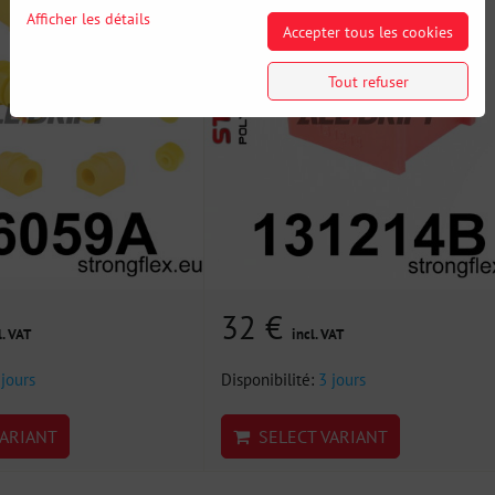
Afficher les détails
Accepter tous les cookies
Tout refuser
32 €
l. VAT
incl. VAT
 jours
Disponibilité:
3 jours
ARIANT
SELECT VARIANT