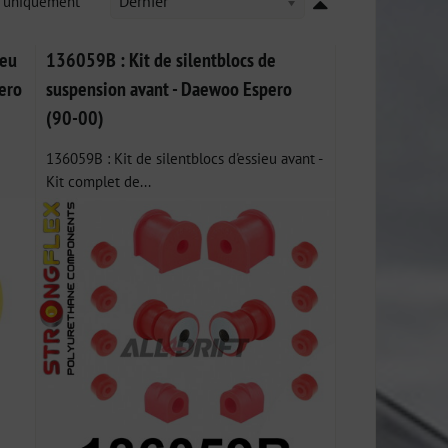
k uniquement
Dernier
ieu
136059B : Kit de silentblocs de
ero
suspension avant - Daewoo Espero
(90-00)
136059B : Kit de silentblocs d'essieu avant -
Kit complet de...