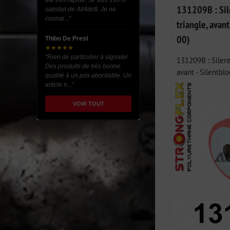
été très rapide. Je suis 100%
131209B : Sil
satisfait de All4drift. Je ne
connai..."
triangle, avan
00)
Thibo De Prest
★★★★★
"Rien de particulier à signaler.
131209B : Silent
Des produits de très bonne
avant - Silentblo
qualité à un prix abordable. Un
article n..."
VOIR TOUT