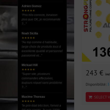
Adrien Gomez
★★★★★
"Prix très corrects, livraison
plus que OK, je recommande
?..."
Noah Sicilia
★★★★★
"Au top comme d habitude,
large choix de produits tous d
excellente qualité et personnel
passionné et..."
Mickael Hill
★★★★★
243 €
"Super site, plusieurs
inc
commandes effectuées,
toujours niquel sans problème
Disponibilité:
3
?..."
SELECT V
Maxime Thoreau
★★★★★
"le prix était très bon, l'envoi a