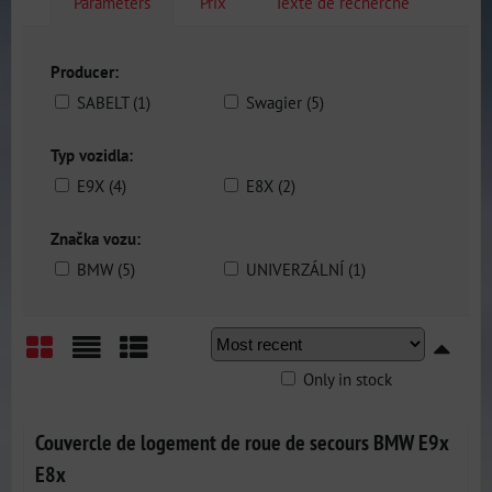
Parameters
Prix
Texte de recherche
Producer:
SABELT (1)
Swagier (5)
Typ vozidla:
E9X (4)
E8X (2)
Značka vozu:
BMW (5)
UNIVERZÁLNÍ (1)
Only in stock
Grid
List
Table
Couvercle de logement de roue de secours BMW E9x
E8x