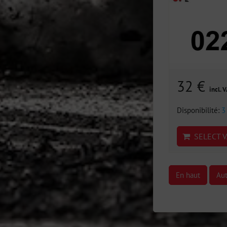
32 €
incl. 
Disponibilité:
3
SELECT V
En haut
Aut