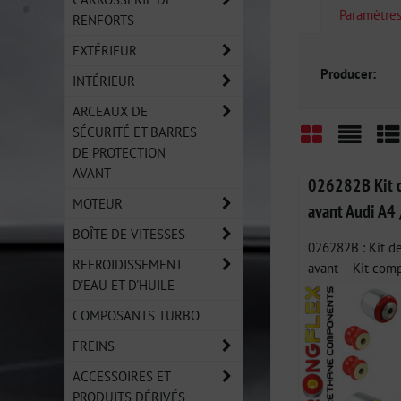
Paramètre
RENFORTS
EXTÉRIEUR
Producer:
INTÉRIEUR
ARCEAUX DE
SÉCURITÉ ET BARRES
DE PROTECTION
Grid
List
Ta
AVANT
026282B Kit de
MOTEUR
avant Audi A4 
BOÎTE DE VITESSES
026282B : Kit de
REFROIDISSEMENT
avant – Kit comp
D'EAU ET D'HUILE
COMPOSANTS TURBO
FREINS
ACCESSOIRES ET
PRODUITS DÉRIVÉS