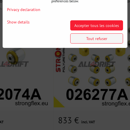
tbloc SPORT pour triangle
026277A: Kit de silentblocs de suspens
preferences below.
..
arrière SPORT - Kit...
Privacy declaration
Show details
Accepter tous les cookies
Tout refuser
833 €
VAT
incl. VAT