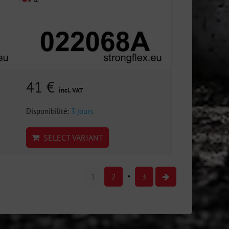
41 €
incl. VAT
Disponibilité:
3 jours
SELECT VARIANT
1
2
3