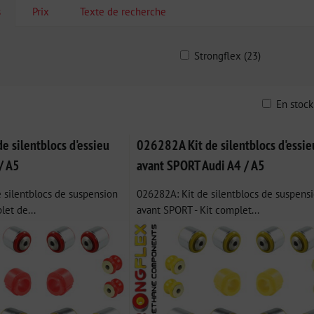
s
Prix
Texte de recherche
Strongflex (23)
En stoc
ble
 silentblocs d'essieu
026282A Kit de silentblocs d'essie
/ A5
avant SPORT Audi A4 / A5
 silentblocs de suspension
026282A: Kit de silentblocs de suspens
let de...
avant SPORT - Kit complet...