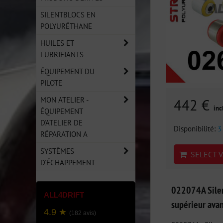
SILENTBLOCS EN
POLYURÉTHANE
HUILES ET
LUBRIFIANTS
ÉQUIPEMENT DU
PILOTE
MON ATELIER -
442 €
inc
ÉQUIPEMENT
D'ATELIER DE
Disponibilité:
3
RÉPARATION A
SYSTÈMES
SELECT V
D'ÉCHAPPEMENT
022074A Silen
ALL4DRIFT
supérieur ava
4.9 ★
(182 avis)