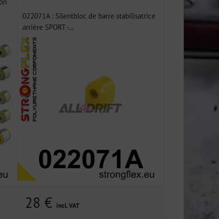
ion
022071A : Silentbloc de barre stabilisatrice
arrière SPORT -...
28 €
incl. VAT