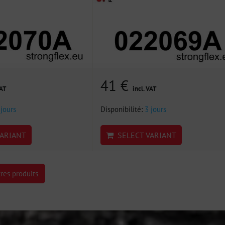
41 €
VAT
incl. VAT
 jours
Disponibilité:
3 jours
ARIANT
SELECT VARIANT
res produits