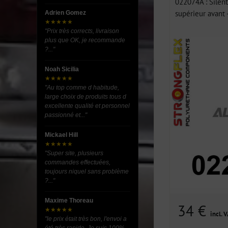
022074A : Silen
supérieur avant -.
Adrien Gomez
★★★★★
"Prix très corrects, livraison
plus que OK, je recommande
?..."
Noah Sicilia
★★★★★
"Au top comme d habitude,
large choix de produits tous d
excellente qualité et personnel
passionné et..."
Mickael Hill
★★★★★
"Super site, plusieurs
commandes effectuées,
toujours niquel sans problème
?..."
Maxime Thoreau
34 €
★★★★★
incl. 
"le prix était très bon, l'envoi a