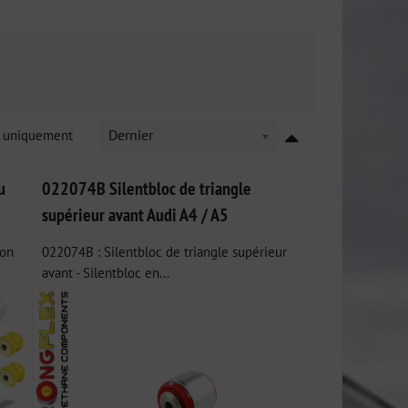
k uniquement
Dernier
u
022074B Silentbloc de triangle
supérieur avant Audi A4 / A5
ion
022074B : Silentbloc de triangle supérieur
avant - Silentbloc en...