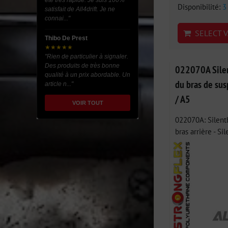
été très rapide. Je suis 100%
Disponibilité:
3
satisfait de All4drift. Je ne
connai..."
SELECT V
Thibo De Prest
★★★★★
"Rien de particulier à signaler.
Des produits de très bonne
022070A Silen
qualité à un prix abordable. Un
du bras de sus
article n..."
/ A5
VOIR TOUT
022070A: Silent
bras arrière - Sil