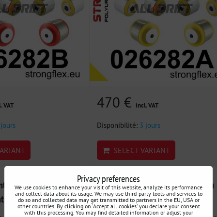
470 €
l. VAT
incl. VAT
 jours
Disponibilité:
3 jours
ARIANT
SELECT VARIANT
Privacy preferences
tbloc de triangle
026277A Kit de silentblocs essieu
We use cookies to enhance your visit of this website, analyze its performance
and collect data about its usage. We may use third-party tools and services to
nt SPORT Audi A4 / A5
arrière SPORT Audi A4 / A5
do so and collected data may get transmitted to partners in the EU, USA or
other countries. By clicking on 'Accept all cookies' you declare your consent
with this processing. You may find detailed information or adjust your