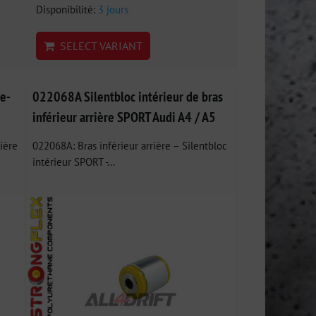
Disponibilité:
3 jours
SELECT VARIANT
e-
022068A Silentbloc intérieur de bras
inférieur arrière SPORT Audi A4 / A5
ière
022068A: Bras inférieur arrière – Silentbloc
intérieur SPORT -...