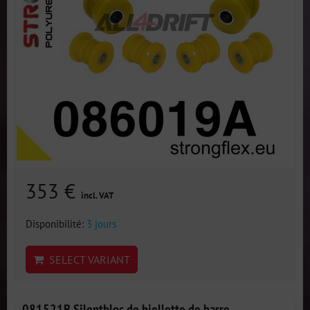
353 €
incl. VAT
Disponibilité:
3 jours
SELECT VARIANT
081521B Silentbloc de biellette de barre