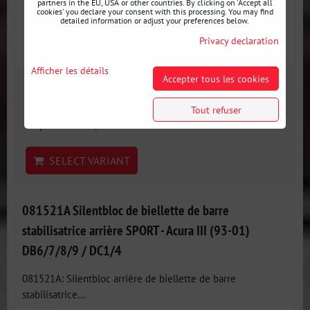
partners in the EU, USA or other countries. By clicking on 'Accept all
cookies' you declare your consent with this processing. You may find
detailed information or adjust your preferences below.
Privacy declaration
Afficher les détails
Accepter tous les cookies
10 €
incl. VAT
Tout refuser
Disponibilité:
3 jours
SELECT VARIANT
081521A Silentbloc de biellette de barre
stabilisatrice arrière SPORT - Acura III (93-01)
DB6/7/8/9 / DC1/4
081521A: Silentbloc arrière de biellette de barre
stabilisatrice...