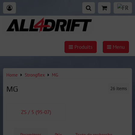
Produits
Menu
Home
Strongflex
MG
MG
26
items
ZS / 5 (95-07)
Paramètres
Prix
Texte de recherche