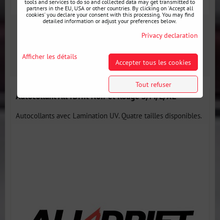
tools and services to do so and collected data may get transmitted to
partners in the EU, USA or other countries. By clicking on 'Accept all
cookies' you declare your consent with this processing. You may find
detailed information or adjust your preferences below.
3 €
incl. VAT
Privacy declaration
Disponibilité:
Épuisé
Afficher les détails
Accepter tous les cookies
Tout refuser
Autocollant All4Drift Noir et Rouge S/M/L/XL
Autocollants avec Lamination UV. Quatre tailles disponibles.