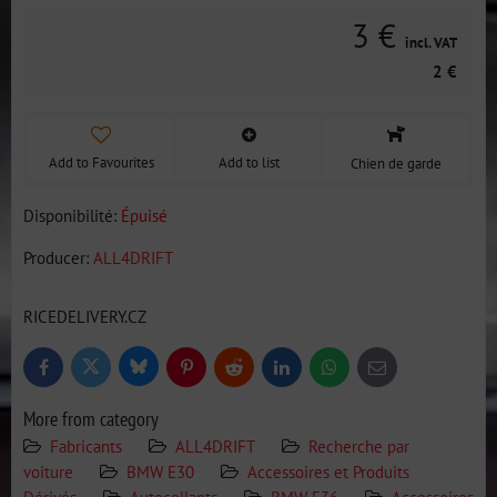
3 €
incl. VAT
2 €
Add to Favourites
Add to list
Chien de garde
Disponibilité:
Épuisé
Producer:
ALL4DRIFT
RICEDELIVERY.CZ
Bluesky
Twitter
Facebook
Pinterest
Reddit
LinkedIn
WhatsApp
E-
mail
More from category
Fabricants
ALL4DRIFT
Recherche par
voiture
BMW E30
Accessoires et Produits