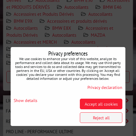
Dérivés
Autocollants
BMW E36
Accessoires
et PRODUITS DÉRIVÉS
Autocollants
BMW E46
Accessoires et Produits Dérivés
Autocollants
BMW E9X
Accessoires et produits dérivés
Autocollants
BMW E8X
Accessoires et
Produits Dérivés
Autocollants
MAZDA
Accessoires et MERCH
Autocollants
NISSAN
Accessoires et PRODUITS DÉRIVÉS
Privacy preferences
Autocollants
Accessoires et PRODUITS DÉRIVÉS
We use cookies to enhance your visit of this website, analyze its
Autocollants
performance and collect data about its usage. We may use third-party
tools and services to do so and collected data may get transmitted to
partners in the EU, USA or other countries. By clicking on 'Accept all
cookies' you declare your consent with this processing. You may find
Previous product
Next product
detailed information or adjust your preferences below.
Privacy declaration
Show details
LIGNE BASIC - DÉMARREZ LE DRIFT
Accept all cookies
FABRICANTS
Reject all
RECHERCHE PAR VOITURE
PRO LINE - PERFORMANCE ULTIME