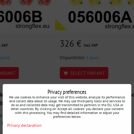
326 €
. VAT
incl. VAT
 jours
Disponibilité:
3 jours
ARIANT
SELECT VARIANT
Privacy preferences
 silentblocs d'essieu
056004B Kit complet de silentbloc
We use cookies to enhance your visit of this website, analyze its performance
and collect data about its usage. We may use third-party tools and services to
itroën / Peugeot
d'essieux Citroën / Peugeot
do so and collected data may get transmitted to partners in the EU, USA or
other countries. By clicking on 'Accept all cookies' you declare your consent
with this processing. You may find detailed information or adjust your
ilentblocs d'essieu avant
056004B Kit complet de silentblocs
preferences below.
 pour...
d'essieux - Kit complet pour une...
Privacy declaration