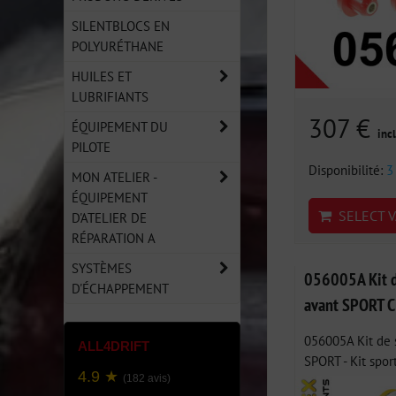
SILENTBLOCS EN
POLYURÉTHANE
HUILES ET
LUBRIFIANTS
307 €
ÉQUIPEMENT DU
incl
PILOTE
Disponibilité:
3
MON ATELIER -
ÉQUIPEMENT
SELECT V
D'ATELIER DE
RÉPARATION A
SYSTÈMES
056005A Kit de
D'ÉCHAPPEMENT
avant SPORT C
056005A Kit de s
ALL4DRIFT
SPORT - Kit sport
4.9 ★
(182 avis)