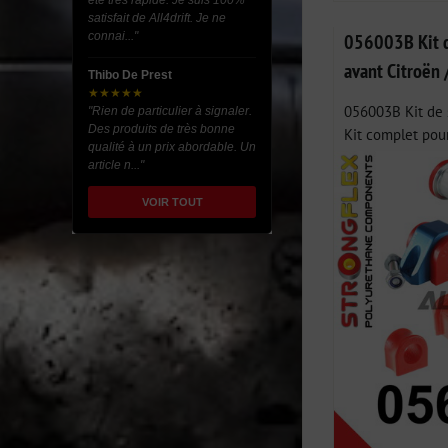
été très rapide. Je suis 100%
satisfait de All4drift. Je ne
connai..."
056003B Kit de
avant Citroën
Thibo De Prest
★★★★★
056003B Kit de s
"Rien de particulier à signaler.
Des produits de très bonne
Kit complet pour
qualité à un prix abordable. Un
article n..."
VOIR TOUT