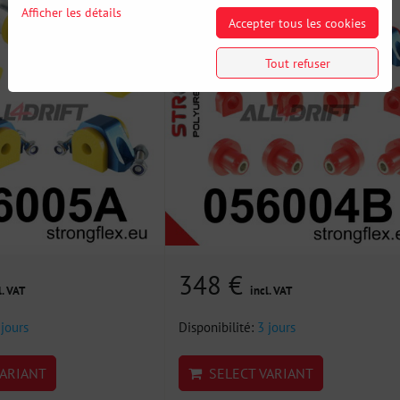
Afficher les détails
Accepter tous les cookies
Tout refuser
348 €
l. VAT
incl. VAT
 jours
Disponibilité:
3 jours
ARIANT
SELECT VARIANT