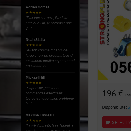
Adrien Gomez
★★★★★
"Prix très corrects, livraison
plus que OK, je recommande
?..."
Noah Sicilia
★★★★★
"Au top comme d habitude,
large choix de produits tous d
excellente qualité et personnel
passionné et..."
Mickael Hill
★★★★★
"Super site, plusieurs
196 €
commandes effectuées,
inc
toujours niquel sans problème
?..."
Disponibilité:
3
Maxime Thoreau
★★★★★
SELECT V
"le prix était très bon, l'envoi a