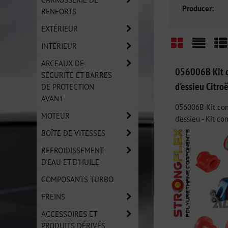
Producer:
RENFORTS
EXTÉRIEUR
INTÉRIEUR
Grid
List
Ta
ARCEAUX DE
056006B Kit c
SÉCURITÉ ET BARRES
d'essieu Citro
DE PROTECTION
AVANT
056006B Kit com
MOTEUR
d'essieu - Kit co
BOÎTE DE VITESSES
REFROIDISSEMENT
D'EAU ET D'HUILE
COMPOSANTS TURBO
FREINS
ACCESSOIRES ET
PRODUITS DÉRIVÉS