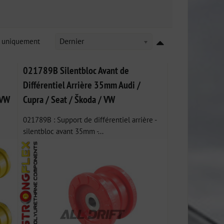
k uniquement
Dernier
021789B Silentbloc Avant de
Différentiel Arrière 35mm Audi /
 VW
Cupra / Seat / Škoda / VW
021789B : Support de différentiel arrière -
silentbloc avant 35mm -...