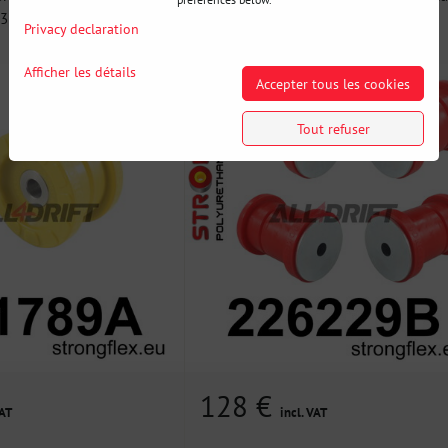
 35mm...
arrière - après le...
Privacy declaration
Afficher les détails
Accepter tous les cookies
Tout refuser
128 €
VAT
incl. VAT