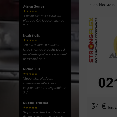
silentbloc avant
Adrien Gomez
★★★★★
"Prix très corrects, livraison
plus que OK, je recommande
?..."
Noah Sicilia
★★★★★
"Au top comme d habitude,
large choix de produits tous d
excellente qualité et personnel
passionné et..."
Mickael Hill
★★★★★
"Super site, plusieurs
commandes effectuées,
toujours niquel sans problème
?..."
Maxime Thoreau
34 €
incl. 
★★★★★
"le prix était très bon, l'envoi a