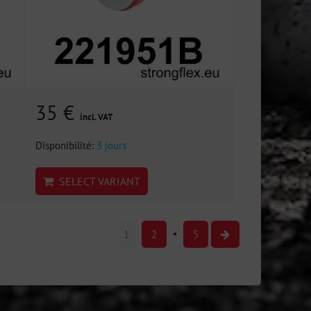
35 €
incl. VAT
Disponibilité:
3 jours
SELECT VARIANT
1
2
5