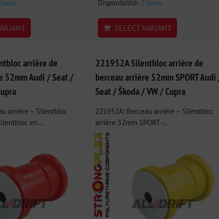
 jours
Disponibilité:
3 jours
ARIANT
SELECT VARIANT
tbloc arrière de
221952A Silentbloc arrière de
re 52mm Audi / Seat /
berceau arrière 52mm SPORT Audi 
Cupra
Seat / Škoda / VW / Cupra
u arrière – Silentbloc
221952A: Berceau arrière – Silentbloc
ilentbloc en...
arrière 52mm SPORT -...