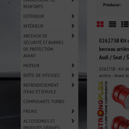
Producer:
RENFORTS
EXTÉRIEUR
INTÉRIEUR
Grid
List
Ta
ARCEAUX DE
026273B Kit d
SÉCURITÉ ET BARRES
berceau arriè
DE PROTECTION
AVANT
Audi / Seat / 
MOTEUR
026273B : Kit de
BOÎTE DE VITESSES
arrière - Avant le
REFROIDISSEMENT
D'EAU ET D'HUILE
COMPOSANTS TURBO
FREINS
ACCESSOIRES ET
PRODUITS DÉRIVÉS