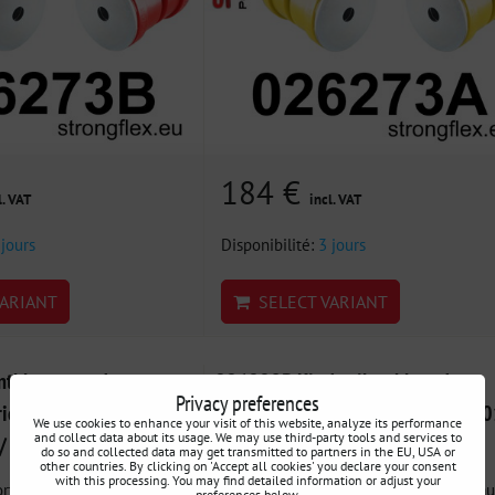
184 €
l. VAT
incl. VAT
 jours
Disponibilité:
3 jours
ARIANT
SELECT VARIANT
tbloc avant de
226229B Kit de silentblocs de
Privacy preferences
arrière 35mm SPORT Audi
berceau arrière - après le 29.05.2
We use cookies to enhance your visit of this website, analyze its performance
and collect data about its usage. We may use third-party tools and services to
 / Škoda / VW
Audi / Seat / Škoda / VW / Cupra
do so and collected data may get transmitted to partners in the EU, USA or
other countries. By clicking on 'Accept all cookies' you declare your consent
with this processing. You may find detailed information or adjust your
t de différentiel arrière -
226229B : Kit de silentblocs de berceau
preferences below.