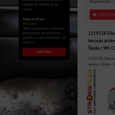
été très rapide. Je suis 100%
Disponibilité:
3
satisfait de All4drift. Je ne
connai..."
SELECT V
Thibo De Prest
★★★★★
"Rien de particulier à signaler.
221952B Silen
Des produits de très bonne
qualité à un prix abordable. Un
berceau arriè
article n..."
Škoda / VW / 
VOIR TOUT
221952B: Bercea
arrière 52mm - S