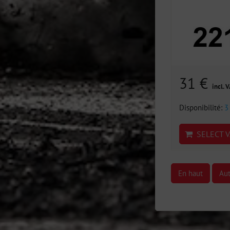
31 €
incl. 
Disponibilité:
3
SELECT V
En haut
Aut