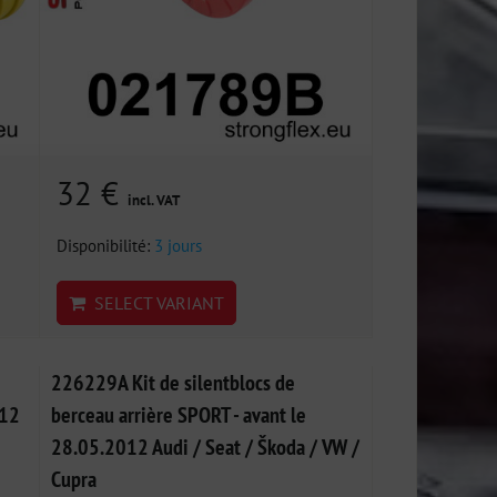
32 €
incl. VAT
Disponibilité:
3 jours
SELECT VARIANT
226229A Kit de silentblocs de
012
berceau arrière SPORT - avant le
28.05.2012 Audi / Seat / Škoda / VW /
Cupra