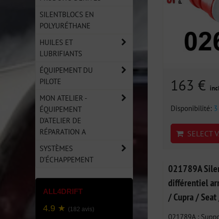
SILENTBLOCS EN
POLYURÉTHANE
HUILES ET
LUBRIFIANTS
ÉQUIPEMENT DU
163 €
PILOTE
inc
MON ATELIER -
Disponibilité:
3
ÉQUIPEMENT
D'ATELIER DE
RÉPARATION A
SELECT V
SYSTÈMES
D'ÉCHAPPEMENT
021789A Silen
différentiel 
ALL4DRIFT
/ Cupra / Seat
4.9 ★
(182 avis)
021789A : Suppor