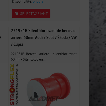
Disponibilité:
3 jours
SELECT VARIANT
221951B Silentbloc avant de berceau
/
arrière 60mm Audi / Seat / Škoda / VW
/ Cupra
221951B: Berceau arrière – silentbloc avant
60mm - Silentbloc en...