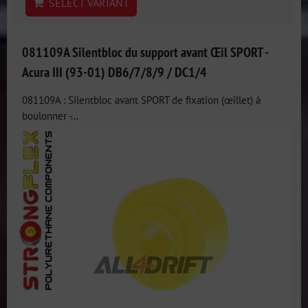
SELECT VARIANT
081109A Silentbloc du support avant Œil SPORT -
Acura III (93-01) DB6/7/8/9 / DC1/4
081109A : Silentbloc avant SPORT de fixation (œillet) à
boulonner -...