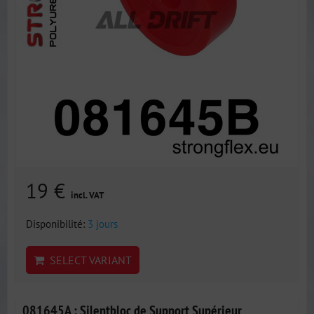
19 €
incl. VAT
Disponibilité:
3 jours
SELECT VARIANT
081645A : Silentbloc de Support Supérieur