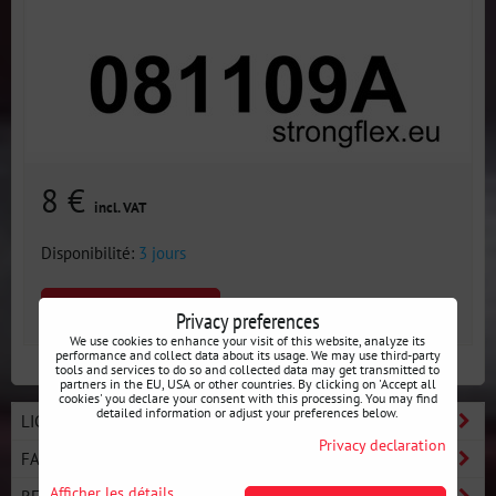
8 €
incl. VAT
Disponibilité:
3 jours
SELECT VARIANT
Privacy preferences
We use cookies to enhance your visit of this website, analyze its
performance and collect data about its usage. We may use third-party
tools and services to do so and collected data may get transmitted to
partners in the EU, USA or other countries. By clicking on 'Accept all
cookies' you declare your consent with this processing. You may find
detailed information or adjust your preferences below.
LIGNE BASIC - DÉMARREZ LE DRIFT
Privacy declaration
FABRICANTS
Afficher les détails