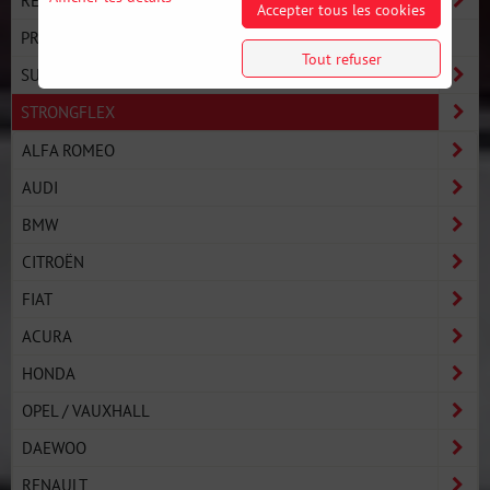
RECHERCHE PAR VOITURE
Accepter tous les cookies
PRO LINE - PERFORMANCE ULTIME
Tout refuser
SUSPENSION
STRONGFLEX
ALFA ROMEO
AUDI
BMW
CITROËN
FIAT
ACURA
HONDA
OPEL / VAUXHALL
DAEWOO
RENAULT