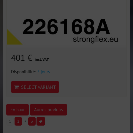
401 €
incl. VAT
Disponibilité:
3 jours
SELECT VARIANT
En haut
Autres produits
1
2
3