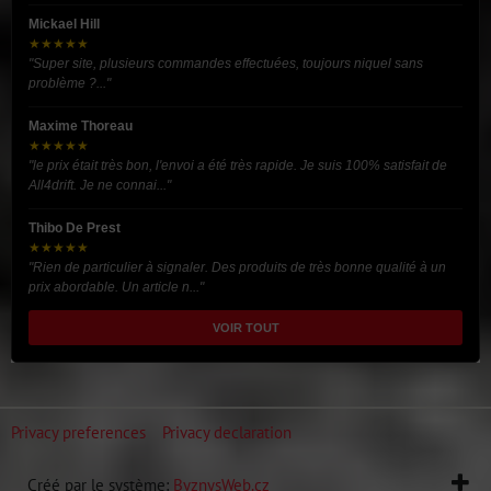
Mickael Hill
★★★★★
"Super site, plusieurs commandes effectuées, toujours niquel sans
problème ?..."
Maxime Thoreau
★★★★★
"le prix était très bon, l'envoi a été très rapide. Je suis 100% satisfait de
All4drift. Je ne connai..."
Thibo De Prest
★★★★★
"Rien de particulier à signaler. Des produits de très bonne qualité à un
prix abordable. Un article n..."
VOIR TOUT
Privacy preferences
Privacy declaration
Créé par le système:
ByznysWeb.cz