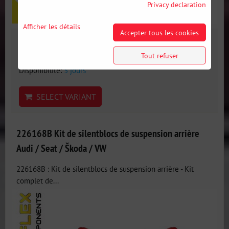
Privacy declaration
Afficher les détails
Accepter tous les cookies
597 €
incl. VAT
Tout refuser
Disponibilité:
3 jours
SELECT VARIANT
226168B Kit de silentblocs de suspension arrière
Audi / Seat / Škoda / VW
226168B : Kit de silentblocs de suspension arrière - Kit
complet de...