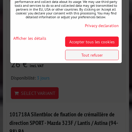
performance and collect data about its usage. We may use third-party
tools and services to do so and collected data may get transmitted to
partners in the EU, USA or other countries. By clicking on 'Accept all
cookies' you declare your consent with this processing. You may find
detailed information or adjust your preferences below.
Privacy declaration
Afficher les détails
Accepter tous les cookies
Tout refuser
26 €
incl. VAT
Disponibilité:
3 jours
SELECT VARIANT
101718A Silentbloc de fixation de crémaillère de
direction SPORT - Mazda 323F / Lantis / Astina (94-
98) BA