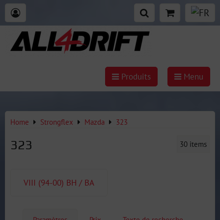
Produits
Menu
Home
Strongflex
Mazda
323
323
30
items
VIII (94-00) BH / BA
Paramètres
Prix
Texte de recherche