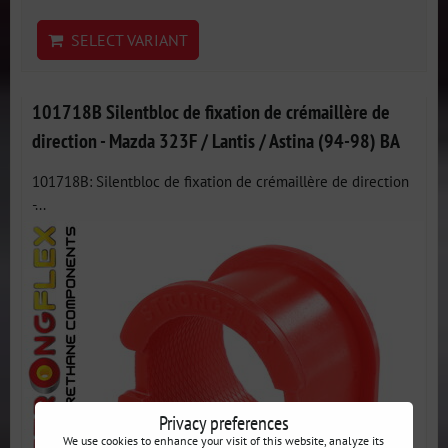
SELECT VARIANT
101718B Silentbloc de fixation de crémaillère de
direction - Mazda 323F / Lantis / Astina (94-98) BA
101718B: Silentbloc de fixation de crémaillère de direction
-...
Privacy preferences
We use cookies to enhance your visit of this website, analyze its