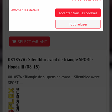
Afficher les détails
Accepter tous les cookies
39 €
incl. VAT
Tout refuser
Disponibilité:
3 jours
SELECT VARIANT
081857A : Silentbloc avant de triangle SPORT -
Honda III (08-15)
081857A : Triangle de suspension avant – Silentbloc avant
SPORT -...