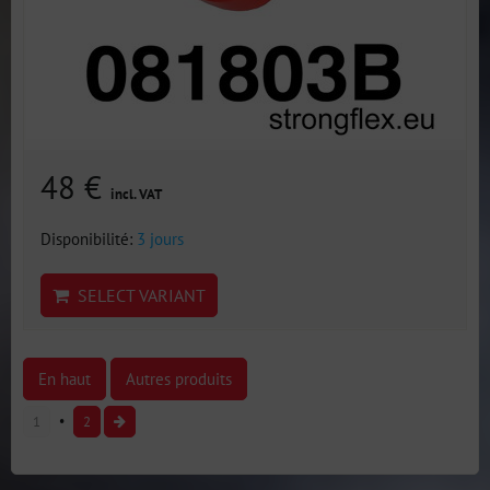
48 €
incl. VAT
Disponibilité:
3 jours
SELECT VARIANT
En haut
Autres produits
1
2