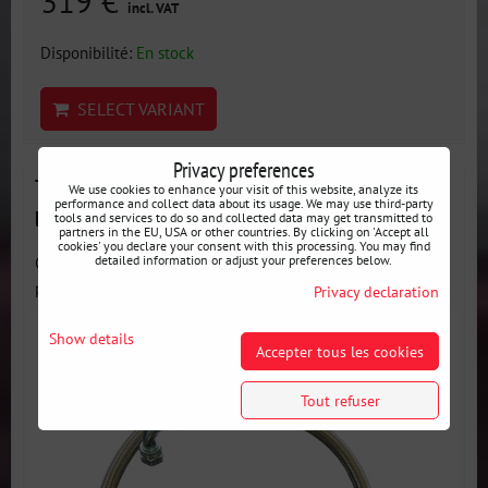
319 €
incl. VAT
Disponibilité:
En stock
SELECT VARIANT
Privacy preferences
Tuyau d'alimentation d'huile AN10 PTFE - Différentes
We use cookies to enhance your visit of this website, analyze its
performance and collect data about its usage. We may use third-party
longueurs
tools and services to do so and collected data may get transmitted to
partners in the EU, USA or other countries. By clicking on 'Accept all
cookies' you declare your consent with this processing. You may find
Ces durites d'huile sont conçues pour fonctionner à des
detailed information or adjust your preferences below.
pressions...
Privacy declaration
Show details
Accepter tous les cookies
Tout refuser