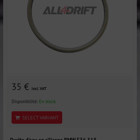
35 €
incl. VAT
Disponibilité:
En stock
SELECT VARIANT
Durite d'eau en silicone BMW E36 318