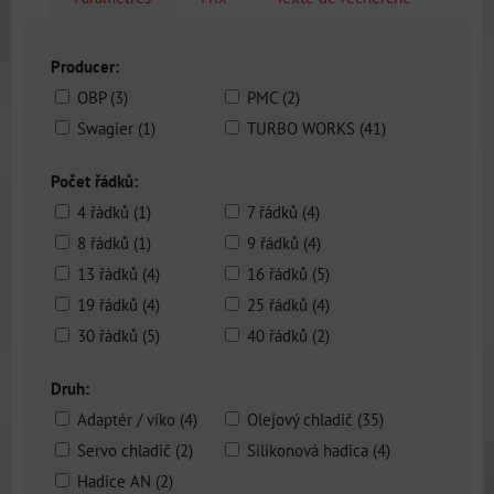
Producer:
OBP (3)
PMC (2)
Swagier (1)
TURBO WORKS (41)
Počet řádků:
4 řádků (1)
7 řádků (4)
8 řádků (1)
9 řádků (4)
13 řádků (4)
16 řádků (5)
19 řádků (4)
25 řádků (4)
30 řádků (5)
40 řádků (2)
Druh:
Adaptér / víko (4)
Olejový chladič (35)
Servo chladič (2)
Silikonová hadica (4)
Hadice AN (2)