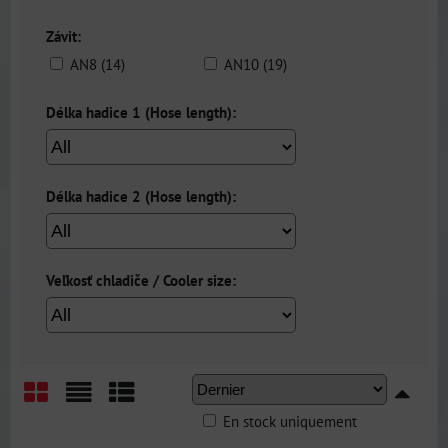
Závit:
AN8 (14)
AN10 (19)
Délka hadice 1 (Hose length):
Délka hadice 2 (Hose length):
Veľkosť chladiče / Cooler size:
En stock uniquement
Grid
List
Table