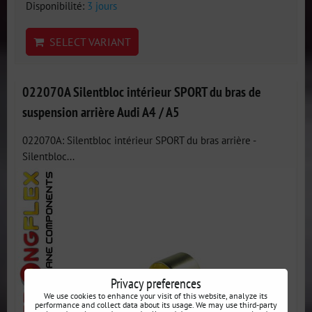
Disponibilité:
3 jours
SELECT VARIANT
022070A Silentbloc intérieur SPORT du bras de
suspension arrière Audi A4 / A5
022070A: Silentbloc intérieur SPORT du bras arrière -
Silentbloc...
Privacy preferences
We use cookies to enhance your visit of this website, analyze its
performance and collect data about its usage. We may use third-party