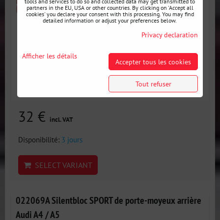
tools and services to do so and collected data may get transmitted to
partners in the EU, USA or other countries. By clicking on 'Accept all
cookies' you declare your consent with this processing. You may find
detailed information or adjust your preferences below.
Privacy declaration
Afficher les détails
Accepter tous les cookies
Tout refuser
32 €
incl. VAT
Disponibilité:
3 jours
SELECT VARIANT
022069A Silentbloc SPORT de porte-moyeux arrière
Audi A4 / A5