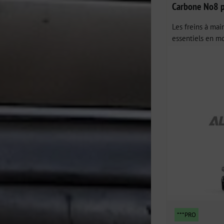
Carbone No8 p
Les freins à mai
essentiels en mo
***PRO