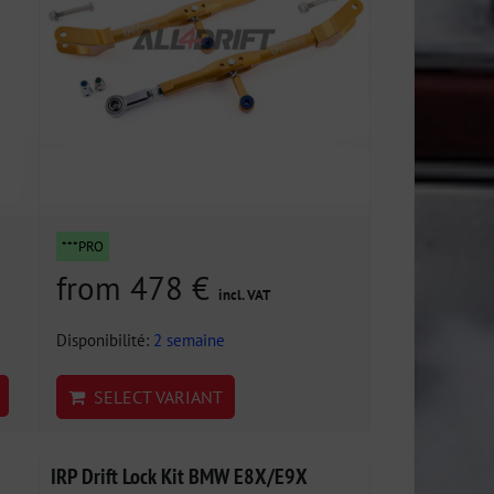
***PRO
from 478 €
incl. VAT
Disponibilité:
2 semaine
SELECT VARIANT
IRP Drift Lock Kit BMW E8X/E9X