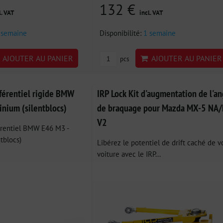
132 €
l. VAT
incl. VAT
 semaine
Disponibilité:
1 semaine
AJOUTER AU PANIER
AJOUTER AU PANIER
pcs
fférentiel rigide BMW
IRP Lock Kit d'augmentation de l'an
inium (silentblocs)
de braquage pour Mazda MX-5 NA
V2
érentiel BMW E46 M3 -
tblocs)
Libérez le potentiel de drift caché de v
voiture avec le IRP...