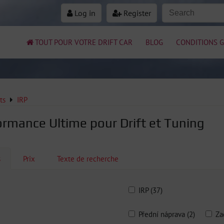
Log in
Register
TOUT POUR VOTRE DRIFT CAR
BLOG
CONDITIONS G
ts
IRP
formance Ultime pour Drift et Tuning
s
Prix
Texte de recherche
IRP (37)
Přední náprava (2)
Za