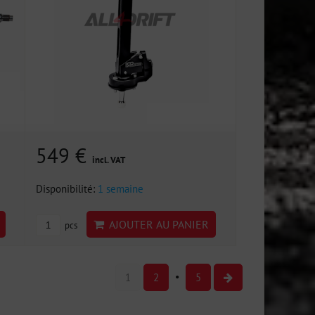
549 €
incl. VAT
Disponibilité:
1 semaine
AJOUTER AU PANIER
pcs
1
2
5