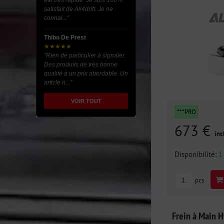
été très rapide. Je suis 100%
satisfait de All4drift. Je ne
connai..."
Thibo De Prest
★★★★★
"Rien de particulier à signaler.
Des produits de très bonne
qualité à un prix abordable. Un
article n..."
VOIR TOUT
***PRO
673 €
inc
Disponibilité:
1
pcs
Frein à Main H