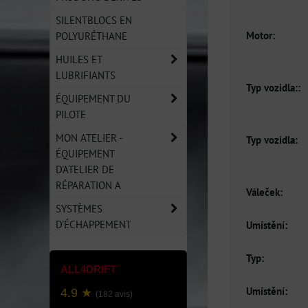
SILENTBLOCS EN
Motor:
POLYURÉTHANE
HUILES ET
LUBRIFIANTS
Typ vozidla::
ÉQUIPEMENT DU
PILOTE
MON ATELIER -
Typ vozidla:
ÉQUIPEMENT
D'ATELIER DE
RÉPARATION A
Váleček:
SYSTÈMES
D'ÉCHAPPEMENT
Umístění:
Typ:
ALL4DRIFT
Umístění:
4.9 ★
(182 avis)