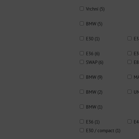
Vrchní (5)
BMW (5)
E30 (1)
E3
E36 (6)
E3
SWAP (6)
E8
BMW (9)
MA
BMW (2)
UN
BMW (1)
E36 (1)
E4
E30 / compact (1)