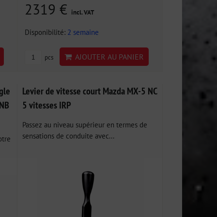
2319 €
incl. VAT
Disponibilité:
2 semaine
AJOUTER AU PANIER
pcs
gle
Levier de vitesse court Mazda MX-5 NC
/NB
5 vitesses IRP
Passez au niveau supérieur en termes de
sensations de conduite avec...
otre