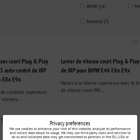
BMW (14)
MA
Ramená (7)
ble
sses court Plug & Play
Levier de vitesse court Plug & Play
V3 auto-centré de IRP
de IRP pour BMW E46 E8x E9x
 E8x E9x
Passez à la vitesse supérieure avec le le
de vitesse court IRP....
de conduite supérieure
 vitesses...
Privacy preferences
We use cookies to enhance your visit of this website, analyze its performance
and collect data about its usage. We may use third-party tools and services to
do so and collected data may get transmitted to partners in the EU, USA or