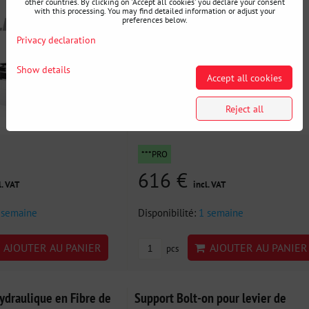
other countries. By clicking on 'Accept all cookies' you declare your consent
with this processing. You may find detailed information or adjust your
preferences below.
Privacy declaration
Show details
Accept all cookies
Reject all
***PRO
616 €
l. VAT
incl. VAT
 semaine
Disponibilité:
1 semaine
AJOUTER AU PANIER
AJOUTER AU PANIER
pcs
ydraulique en Fibre de
Support Bolt-on pour levier de