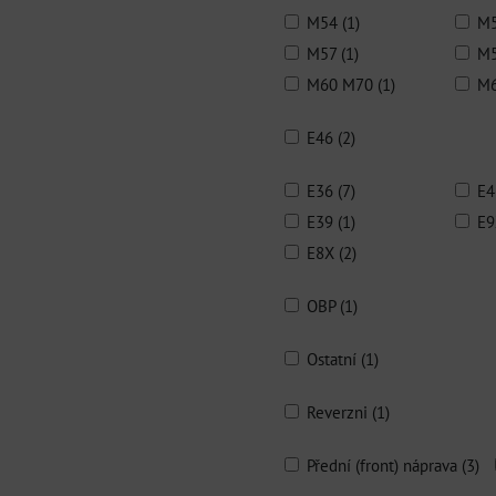
M54 (1)
M5
M57 (1)
M5
M60 M70 (1)
M6
E46 (2)
E36 (7)
E4
E39 (1)
E9
E8X (2)
OBP (1)
Ostatní (1)
Reverzni (1)
Přední (front) náprava (3)