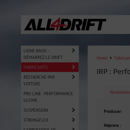
LIGNE BASIC -
DÉMARREZ LE DRIFT
Home
Fabrican
FABRICANTS
IRP : Per
RECHERCHE PAR
VOITURE
Parameter
PRO LINE - PERFORMANCE
ULTIME
SUSPENSION
Producer:
STRONGFLEX
Náprava :
CARROSSERIE DE