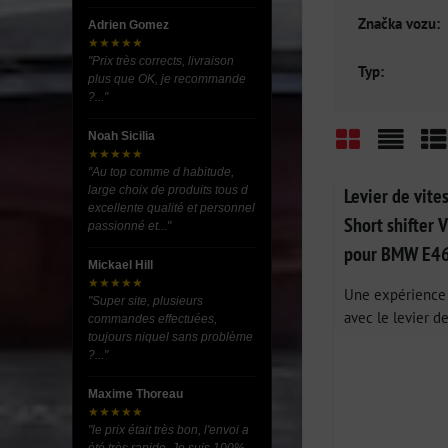
Značka vozu:
Adrien Gomez
★★★★★
"Prix très corrects, livraison
Typ:
plus que OK, je recommande
?..."
Noah Sicilia
★★★★★
Grid
List
Ta
"Au top comme d habitude,
large choix de produits tous d
Levier de vite
excellente qualité et personnel
Short shifter 
passionné et..."
pour BMW E46
Mickael Hill
★★★★★
Une expérience 
"Super site, plusieurs
avec le levier de
commandes effectuées,
toujours niquel sans problème
?..."
Maxime Thoreau
★★★★★
"le prix était très bon, l'envoi a