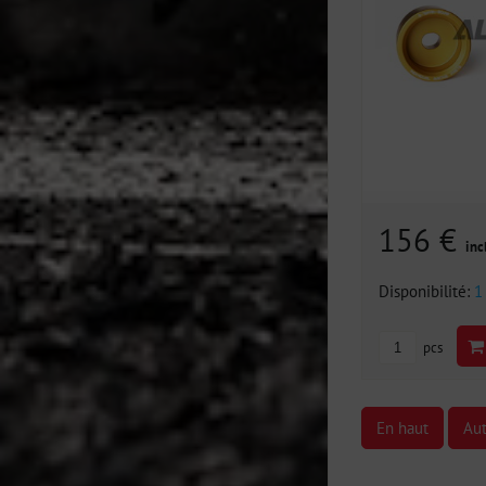
156 €
inc
Disponibilité:
1
pcs
En haut
Aut