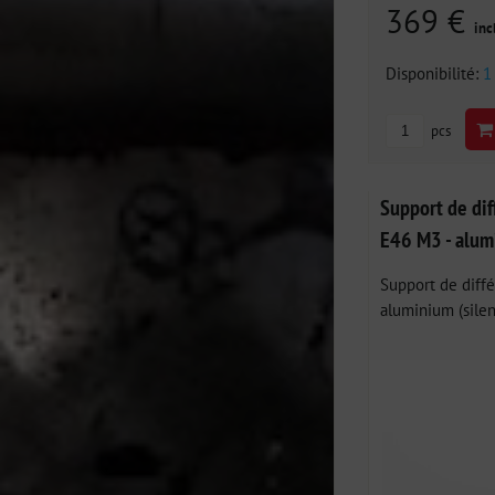
369 €
inc
Disponibilité:
1
pcs
Support de di
E46 M3 - alum
Support de diff
aluminium (silen