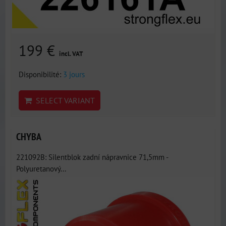
199 €
incl. VAT
Disponibilité:
3 jours
SELECT VARIANT
CHYBA
221092B: Silentblok zadní nápravnice 71,5mm -
Polyuretanový...