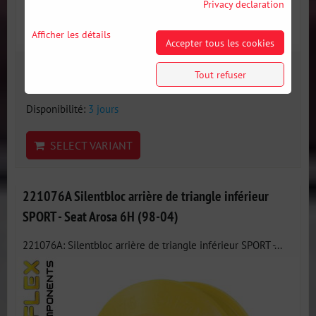
Privacy declaration
Afficher les détails
Accepter tous les cookies
33 €
Tout refuser
incl. VAT
Disponibilité:
3 jours
SELECT VARIANT
221076A Silentbloc arrière de triangle inférieur
SPORT - Seat Arosa 6H (98-04)
221076A: Silentbloc arrière de triangle inférieur SPORT -...