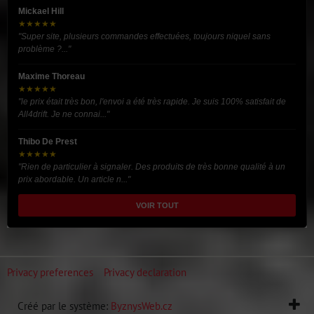
Mickael Hill
★★★★★
"Super site, plusieurs commandes effectuées, toujours niquel sans
problème ?..."
Maxime Thoreau
★★★★★
"le prix était très bon, l'envoi a été très rapide. Je suis 100% satisfait de
All4drift. Je ne connai..."
Thibo De Prest
★★★★★
"Rien de particulier à signaler. Des produits de très bonne qualité à un
prix abordable. Un article n..."
VOIR TOUT
Privacy preferences
Privacy declaration
Créé par le système:
ByznysWeb.cz